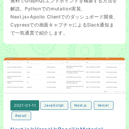
無料でGraphQLエンドポイントを構築する方法を
解説。Pythonでのmutation実装、
Next.js+Apollo Clientでのダッシュボード開発、
Cypressでの画面キャプチャによるSlack通知ま
で一気通貫で紹介します。
Next.jsとVercelとRecoilとMaterial Table
2021-01-11
JavaScript
Next.js
Vercel
Recoil