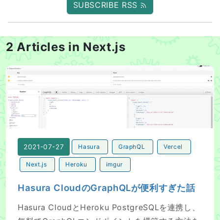
SUBSCRIBE RSS
2 Articles in Next.js
Hasura CloudのGraphQLが便利すぎた話
2021-07-27
Hasura
GraphQL
Vercel
Next.js
Heroku
imgur
Hasura CloudのGraphQLが便利すぎた話
Hasura CloudとHeroku PostgreSQLを連携し、