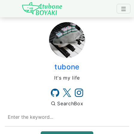
Japanese IT Developer's B
tubone
It's my life
SearchBox