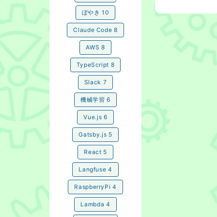
ぼやき
10
Claude Code
8
AWS
8
TypeScript
8
Slack
7
機械学習
6
Vue.js
6
Gatsby.js
5
React
5
Langfuse
4
RaspberryPi
4
Lambda
4