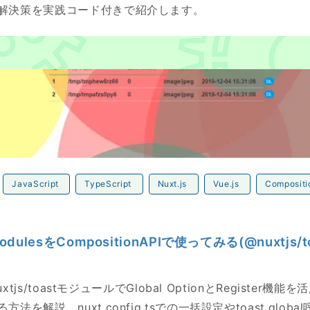
解決策を実践コード付きで紹介します。
esをCompositionAPIで使ってみる(@nuxtjs/toast Global 
JavaScript
TypeScript
Nuxt.js
Vue.js
Compositi
odulesをCompositionAPIで使ってみる(@nuxtjs/to
nuxtjs/toastモジュールでGlobal OptionとRegister機能
法を解説。nuxt.config.tsでの一括設定やtoast.glob