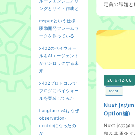
ループエンジニアリ
定義の課題と
ングとサイト作成と
mspecという仕様
駆動開発フレームワ
Nuxt.jsのmodul
ークを作っている
x402のペイウォー
ルをAIエージェント
がアンロックする未
来
2019-12-08
x402プロトコルで
ブログにペイウォー
toast
ルを実装してみた
Nuxt.jsのm
Langfuse v4はなぜ
Option編)
observation-
Nuxt.jsの@
centricになったの
か
定を共通化する方