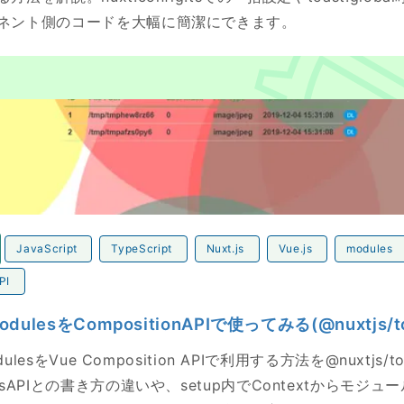
ネント側のコードを大幅に簡潔にできます。
lesをCompositionAPIで使ってみる(@nuxtjs/toast編)
JavaScript
TypeScript
Nuxt.js
Vue.js
modules
PI
modulesをCompositionAPIで使ってみる(@nuxtjs/t
odulesをVue Composition APIで利用する方法を@nuxtjs
ssAPIとの書き方の違いや、setup内でContextからモジ