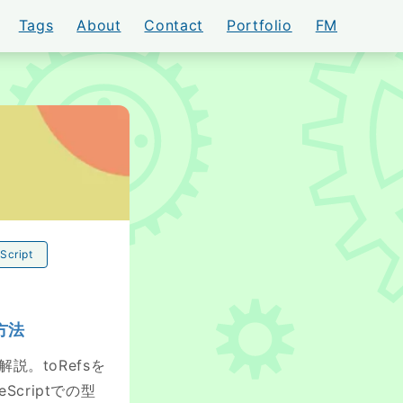
Tags
About
Contact
Portfolio
FM
AKI
Script
う方法
法を解説。toRefsを
criptでの型