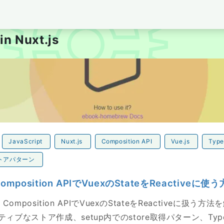
per's Blog tubone BOY
 in Nuxt.js
mposition APIでVuexのStateをReactiveに使う方法
JavaScript
Nuxt.js
Composition API
Vue.js
Type
トアパターン
+ Composition APIでVuexのStateをReactiveに使
ue Composition APIでVuexのStateをReactiveに扱う方
ィブなストア作成、setup内でのstore取得パターン、TypeS