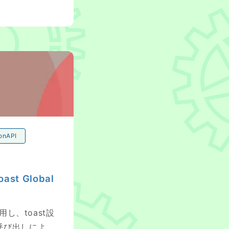
Option編)
onAPI
ast Global
を活用し、toast設
al呼び出しによ