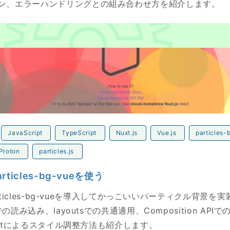
ン、エラーハンドリングとの組み合わせ方を紹介します。
cles-bg-vueを使う
JavaScript
TypeScript
Nuxt.js
Vue.js
particles-
Proton
particles.js
articles-bg-vueを使う
particles-bg-vueを導入してかっこいいパーティクル背景
sでの読み込み、layoutsでの共通適用、Composition AP
bjectによるスタイル調整方法も紹介します。