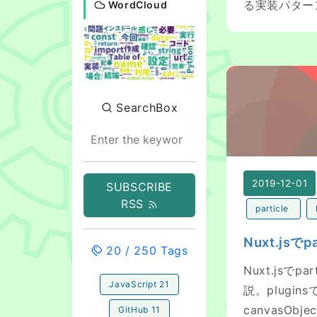
る実装パター
WordCloud
Nuxt.jsでparti
SearchBox
2019-12-01
SUBSCRIBE
RSS
particle
Nuxt.jsでp
20
/
250
Tags
Nuxt.jsで
JavaScript
21
説。plugin
canvasO
GitHub
11