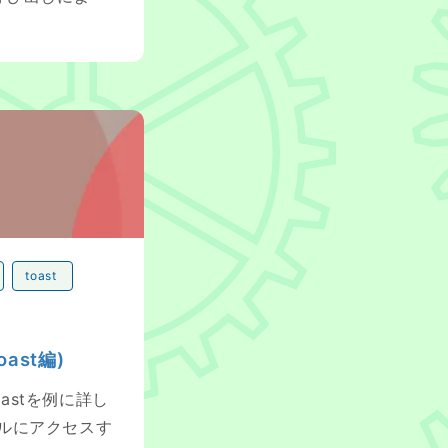
toast
oast編)
/toastを例に詳し
ュールにアクセスす