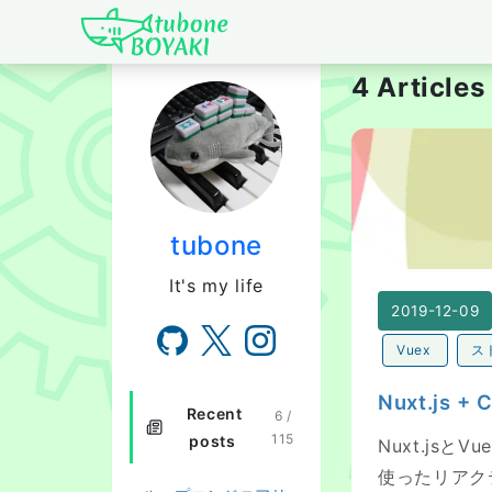
Japanese IT Develo
4 Articles
Nuxt.js + Co
tubone
It's my life
2019-12-09
Vuex
ス
Nuxt.js 
Recent
6 /
115
posts
Nuxt.jsとV
使ったリアクテ