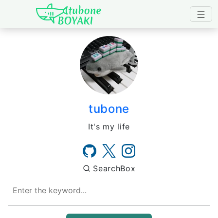
Japanese IT Developer's B
tubone
It's my life
SearchBox