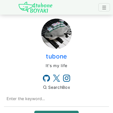
Japanese IT Developer's B
tubone
It's my life
SearchBox