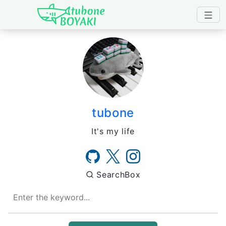
Japanese IT Developer's B
tubone
It's my life
SearchBox