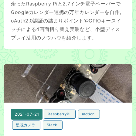
余ったRaspberry Piと2.7インチ電子ペーパーで
Googleカレンダー連携の万年カレンダーを自作。
oAuth2.0認証の詰まりポイントやGPIOキースイ
ッチによる4画面切り替え実装など、小型ディス
プレイ活用のノウハウを紹介します。
赤外線付きカメラモジュールとmotionを古いラズパイにつ
2021-07-21
RaspberryPi
motion
監視カメラ
Slack