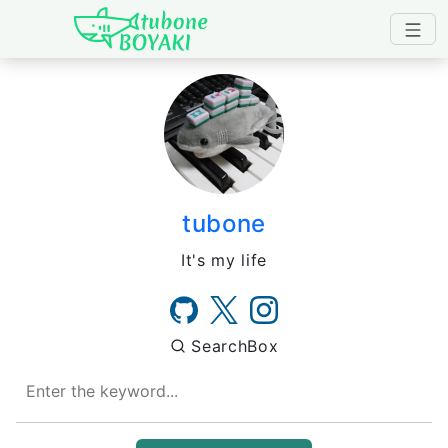
Japanese IT Developer's B
tubone
It's my life
SearchBox