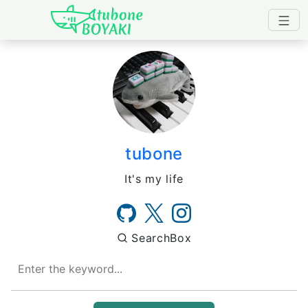
Japanese IT Developer's B
tubone
It's my life
SearchBox