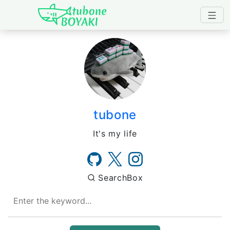
Japanese IT Developer's B
tubone
It's my life
SearchBox