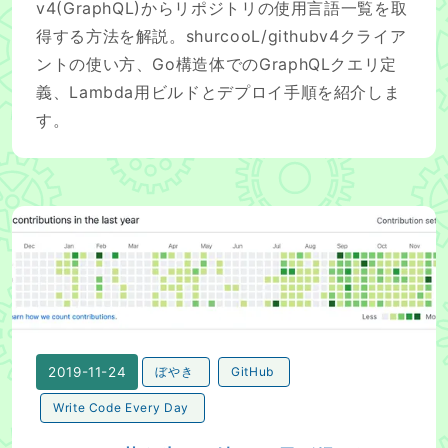
v4(GraphQL)からリポジトリの使用言語一覧を取
得する方法を解説。shurcooL/githubv4クライア
ントの使い方、Go構造体でのGraphQLクエリ定
義、Lambda用ビルドとデプロイ手順を紹介しま
す。
GitHubに草を生やし続け90日が経ったので感想を書く
2019-11-24
ぼやき
GitHub
Write Code Every Day