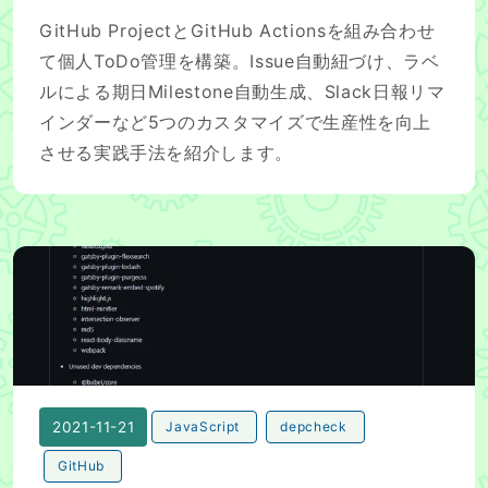
GitHub ProjectとGitHub Actionsを組み合わせ
て個人ToDo管理を構築。Issue自動紐づけ、ラベ
ルによる期日Milestone自動生成、Slack日報リマ
インダーなど5つのカスタマイズで生産性を向上
させる実践手法を紹介します。
depcheckをGitHub Actionで使い、PRコメントに結
2021-11-21
JavaScript
depcheck
GitHub