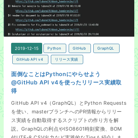
面倒なことはPythonにやらせよう@GitHub API v4
2019-12-15
Python
GitHub
GraphQL
GitHub API v4
リリース実績
面倒なことはPythonにやらせよう
@GitHub API v4を使ったリリース実績取
得
GitHub API v4（GraphQL）とPython Requests
を使い、masterブランチへのPR情報からリリー
ス実績を自動取得するスクリプトの作り方を解
説。GraphQLの利点やISO8601時刻変換、BOM
付UTF-8 CSV出力など実践的なTipsも紹介しま