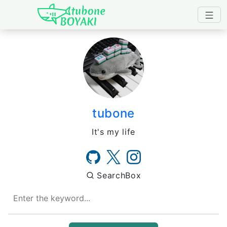
Japanese IT Developer's B
tubone
It's my life
SearchBox