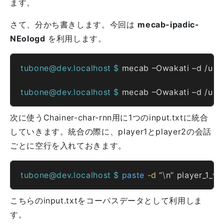
ます。
さて、分かち書きします。今回は
mecab-ipadic-
NEologd
を利用します。
tubone@dev.localhost $ 
mecab –Owakati –d /usr/
tubone@dev.localhost $ 
mecab –Owakati –d /usr/
次に使うChainer-char-rnn用に1つのinput.txtに統合
していきます。統合の際に、player1とplayer2の会話
ごとに空行を入れておきます。
tubone@dev.localhost $ 
paste
-d
 “
\
n” player_1_wa
こちらのinput.txtをコーパスデータとして利用しま
す。