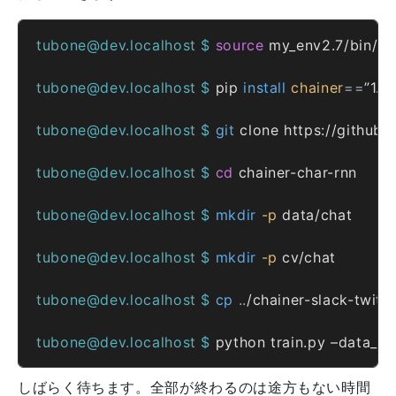
tubone@dev.localhost $ 
source
tubone@dev.localhost $ 
pip 
install
chainer
==
tubone@dev.localhost $ 
git
tubone@dev.localhost $ 
cd
tubone@dev.localhost $ 
mkdir
-p
tubone@dev.localhost $ 
mkdir
-p
tubone@dev.localhost $ 
cp
..
tubone@dev.localhost $ 
python train.py –data_di
しばらく待ちます。全部が終わるのは途方もない時間