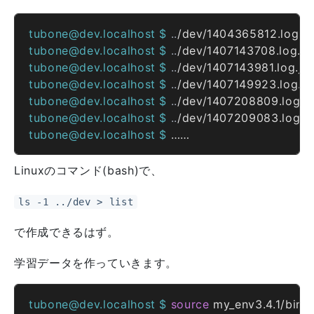
tubone@dev.localhost $ 
..
tubone@dev.localhost $ 
..
tubone@dev.localhost $ 
..
tubone@dev.localhost $ 
..
tubone@dev.localhost $ 
..
tubone@dev.localhost $ 
..
tubone@dev.localhost $ 
Linuxのコマンド(bash)で、
ls -1 ../dev > list
で作成できるはず。
学習データを作っていきます。
tubone@dev.localhost $ 
source