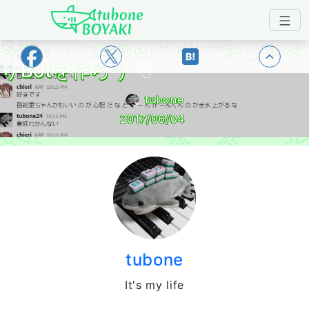
Japanese IT Developer's Blog tubone 
今更！！ Chainer 1.6.1 でおしゃべ
トップ
りBotを作ろう
tubone
2017/06/04
tubone
It's my life