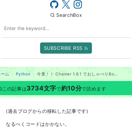
SearchBox
SUBSCRIBE RSS
ホーム
Python
今更！！ Chainer 1.6.1 でおしゃべりBotを作ろう
3734
文字
約
10
分
この記事は
で
で読めます
(過去ブログからの移転した記事です)
なるべくコードはかかない。