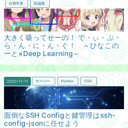
分類学習
顔認識
大きく吸ってせーの！ で・ぃ・ぷ・ら・ん・に・ん・ぐ！ ～ひ
大きく吸ってせーの！ で・ぃ・ぷ・
ら・ん・に・ん・ぐ！ ～ひなこの
ーと×Deep Learning～
サーバー
Python
SSH
2020-11-11
面倒なSSH Configと鍵管理はssh-config-jsonに任せよ
面倒なSSH Configと鍵管理はssh-
config-jsonに任せよう