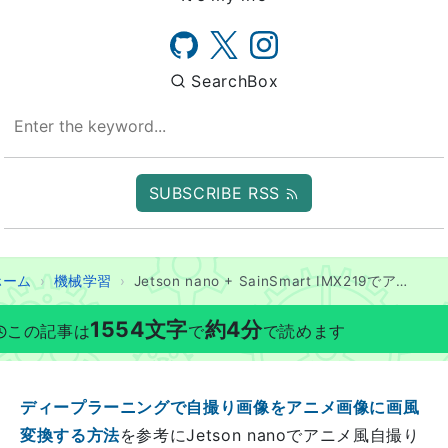
SearchBox
SUBSCRIBE RSS
ホーム
機械学習
Jetson nano + SainSmart IMX219でアニメ風自撮り動画を作る
1554
文字
約
4
分
この記事は
で
で読めます
ディープラーニングで自撮り画像をアニメ画像に画風
変換する方法
を参考にJetson nanoでアニメ風自撮り