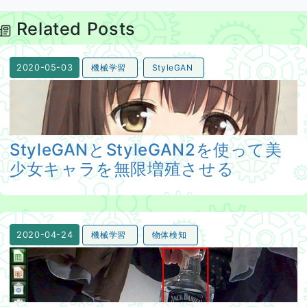
Related Posts
機械学習
StyleGAN
2020-05-03
StyleGANとStyleGAN2を使って美少女キャラを無限増
StyleGANとStyleGAN2を使って美
少女キャラを無限増殖させる
機械学習
物体検知
2020-04-24
tiny_yolov2_onnx_camを使って物体検知する