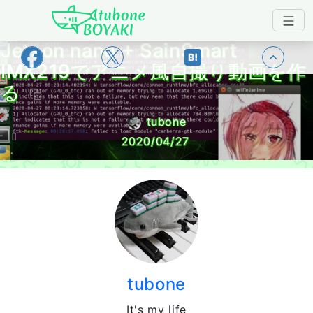
Japanese IT Developer's Blog tubone 
Jetson nano + SainSmart
トップ
IMX219でアニメ風自撮り動画を作
る
tubone
2020/04/27
tubone
It's my life