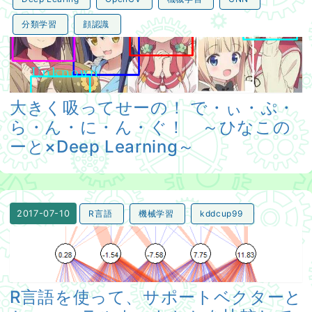
分類学習
顔認識
大きく吸ってせーの！ で・ぃ・ぷ・ら・ん・に・ん・ぐ！ ～ひ
大きく吸ってせーの！ で・ぃ・ぷ・
ら・ん・に・ん・ぐ！ ～ひなこの
ーと×Deep Learning～
R言語
機械学習
kddcup99
2017-07-10
R言語を使って、サポートベクターとかニューラルネットとか
R言語を使って、サポートベクターと