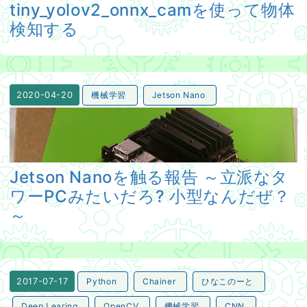
tiny_yolov2_onnx_camを使って物体
検知する
機械学習
Jetson Nano
2020-04-20
Jetson Nanoを触る報告 ～立派なタワーPCみたいだろ
Jetson Nanoを触る報告 ～立派なタ
ワーPCみたいだろ? 小型なんだぜ？
～
Python
Chainer
ひなこのーと
2017-07-17
Deep Learing
OpenCV
機械学習
CNN