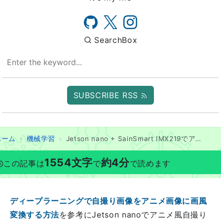
SearchBox
SUBSCRIBE RSS
ホーム
機械学習
Jetson nano + SainSmart IMX219でアニメ風自撮り動画を作る
1554
文字
約
4
分
この記事は
で
で読めます
ディープラーニングで自撮り画像をアニメ画像に画風
変換する方法
を参考にJetson nanoでアニメ風自撮り