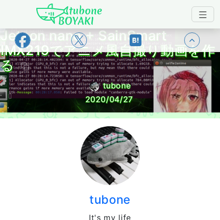
Japanese IT Developer's Blog tubone 
Jetson nano + SainSmart
トップ
IMX219でアニメ風自撮り動画を作
る
tubone
2020/04/27
tubone
It's my life