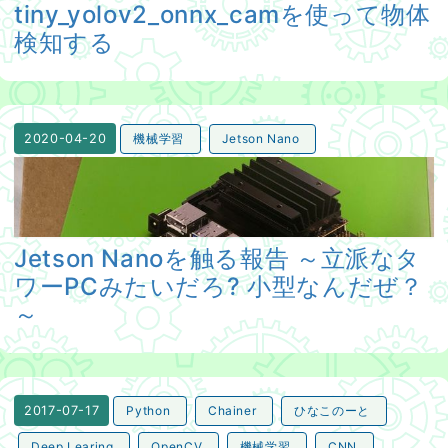
tiny_yolov2_onnx_camを使って物体
検知する
機械学習
Jetson Nano
2020-04-20
Jetson Nanoを触る報告 ～立派なタワーPCみたいだろ
Jetson Nanoを触る報告 ～立派なタ
ワーPCみたいだろ? 小型なんだぜ？
～
Python
Chainer
ひなこのーと
2017-07-17
Deep Learing
OpenCV
機械学習
CNN