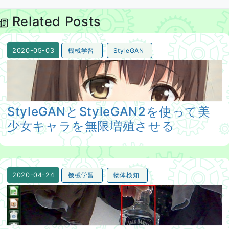
Related Posts
機械学習
StyleGAN
2020-05-03
StyleGANとStyleGAN2を使って美少女キャラを無限増
StyleGANとStyleGAN2を使って美
少女キャラを無限増殖させる
機械学習
物体検知
2020-04-24
tiny_yolov2_onnx_camを使って物体検知する