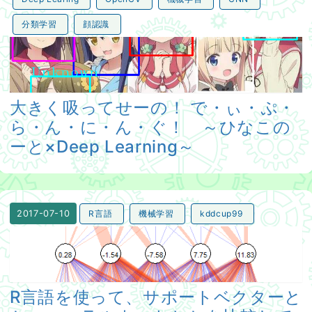
分類学習
顔認識
大きく吸ってせーの！ で・ぃ・ぷ・ら・ん・に・ん・ぐ！ ～ひ
大きく吸ってせーの！ で・ぃ・ぷ・
ら・ん・に・ん・ぐ！ ～ひなこの
ーと×Deep Learning～
R言語
機械学習
kddcup99
2017-07-10
R言語を使って、サポートベクターとかニューラルネットとか
R言語を使って、サポートベクターと