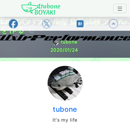
Japanese IT Developer's Blog tubone 
Elixirでパラレルな負荷試験ツール
トップ
を作る
tubone
2020/01/24
tubone
It's my life