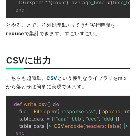
IO
.
inspect 
"
#{
count
}
, average_time: 
#{
time_tota
end
とやることで、並列処理&返ってきた実行時間を
reduce
で集計できます。すごいすごい。
CSVに出力
こちらも超簡単。
CSV
という便利なライブラリをmix
から落とせば簡単に実現できます。
def
write_csv
(
)
do
    file 
=
File
.
open!
(
"response.csv"
,
[
:append
,
:utf8
    table_data 
=
[
[
"aaa"
,
"bbb"
,
"ccc"
,
"ddd"
]
]
    table_data 
|>
CSV
.
encode
(
headers:
false
)
|>
E
end