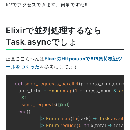
KVでアクセスできます。簡単ですね!!
Elixirで並列処理するなら
Task.asyncでしょ
正直ここらへんは
ElixirのHttpoisonでAPI負荷検証ツ
ールをつくった
を参考にしてます。
def
send_requests_parallel
(
process_num
,
count
)
    time_total 
=
Enum
.
map
(
1
..
process_num
,
&
Task
.
&1
send_requests
(
@url
)
end
)
)
|>
Enum
.
map
(
fn
(
task
)
->
Task
.
await
(
t
|>
Enum
.
reduce
(
0
,
fn
 x
,
total 
->
 total 