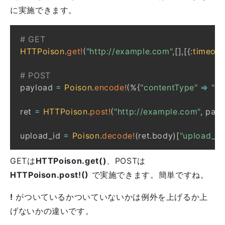
に実施できます。
# GET
HTTPoison
.
get!
(
"http://example.com"
,
[
]
,
[
{
:timeout
# POST
payload 
=
Poison
.
encode!
(
%
{
"contentType"
=>
"im
ret 
=
HTTPoison
.
post!
(
"http://example.com"
,
 payl
upload_id 
=
Poison
.
decode!
(
ret
.
body
)
[
"upload_id
GETは
HTTPoison.get()
、POSTは
HTTPoison.post!()
で実施できます。簡単ですね。
!
がついているかついていないかは例外を上げるか上
げないかの違いです。