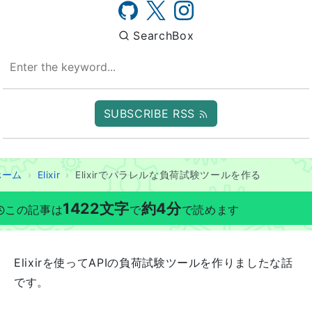
SearchBox
SUBSCRIBE RSS
ホーム
Elixir
Elixirでパラレルな負荷試験ツールを作る
1422
文字
約
4
分
この記事は
で
で読めます
Elixirを使ってAPIの負荷試験ツールを作りましたな話
です。