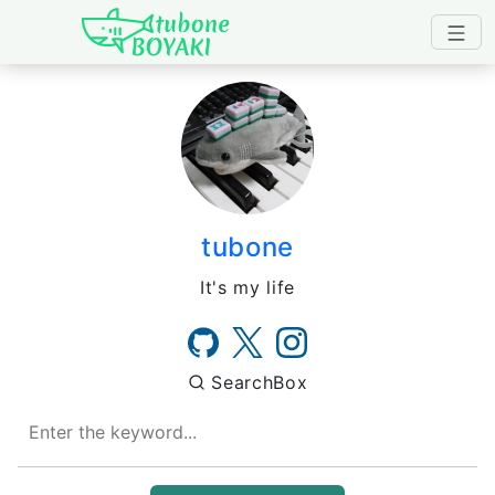
Japanese IT Developer's B
tubone
It's my life
SearchBox