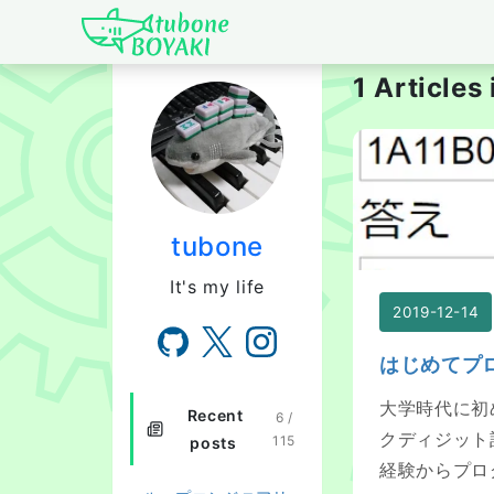
Japanese IT Develo
1 Articl
はじめてプログ
tubone
It's my life
2019-12-14
はじめてプ
大学時代に初
Recent
6 /
クディジット
115
posts
経験からプロ