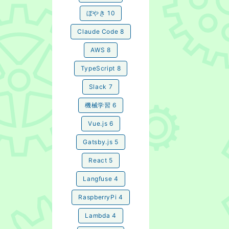
ぼやき
10
Claude Code
8
AWS
8
TypeScript
8
Slack
7
機械学習
6
Vue.js
6
Gatsby.js
5
React
5
Langfuse
4
RaspberryPi
4
Lambda
4