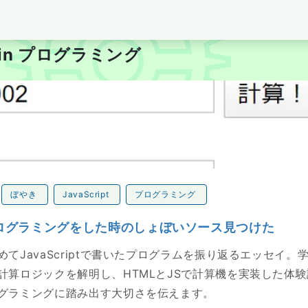
per's Blog tubone BOY
es in プログラミング
ラミングをした時のしょぼいソース見つけた
ぼやき
JavaScript
プログラミング
ログラミングをした時のしょぼいソース見つけた
めてJavaScriptで書いたプログラムを振り返るエッセイ。
計算ロジックを解明し、HTMLとJSで計算機を実装した体
グラミングに踏み出す大切さを伝えます。