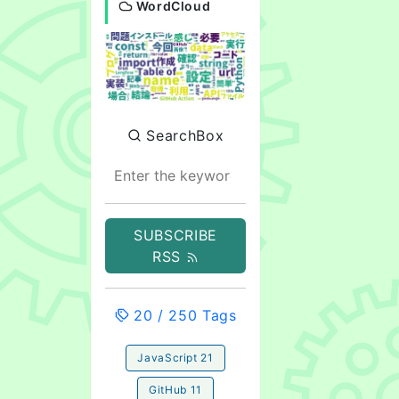
WordCloud
SearchBox
SUBSCRIBE
RSS
20
/
250
Tags
JavaScript
21
GitHub
11