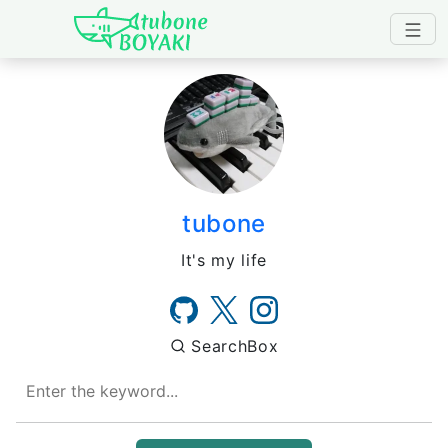
Japanese IT Developer's B
tubone
It's my life
SearchBox