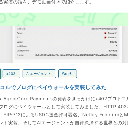
る実装の話を、デモ動画付きで紹介します。
ルでブログにペイウォールを実装してみた
x402
AIエージェント
Web3
ロトコルでブログにペイウォールを実装してみた
ock AgentCore Paymentsの発表をきっかけにx402プ
ブログにペイウォールとして実装してみました。HTTP 40
IP-712によるUSDC送金許可署名、Netlify FunctionとM
ント実装、そしてAIエージェントが自律決済する世界との対