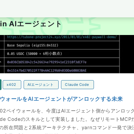
per's Blog tubone BOY
es in AIエージェント
ォールをAIエージェントがアンロックする未来
x402
AIエージェント
Claude Code
イウォールをAIエージェントがアンロックする未来
402ペイウォールを、今度はAIエージェント側からアンロッ
ude Codeのスキルとして実装しました。なぜリモートMC
の所在問題と2系統アーキテクチャ、yarnコマンド一発で決