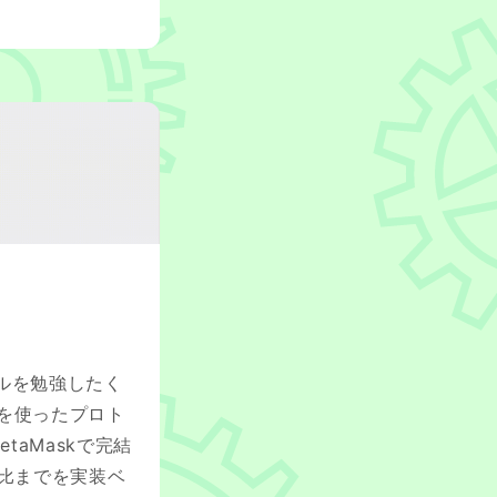
ロトコルを勉強したく
2を使ったプロト
etaMaskで完結
比までを実装ベ