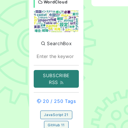
WordCloud
SearchBox
SUBSCRIBE
RSS
20
/
250
Tags
JavaScript
21
GitHub
11