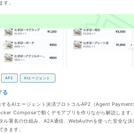
ます。
AP2
AIエージェント
する
進するAIエージェント決済プロトコルAP2（Agent Payments 
cker Composeで動くデモアプリを作りながら解説します。M
タル署名の仕組み、A2A通信、WebAuthnを使った安全な
できます。