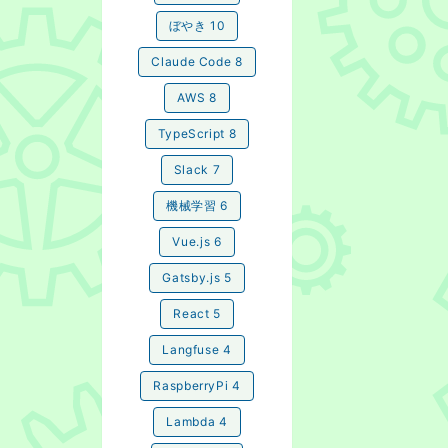
ぼやき
10
Claude Code
8
AWS
8
TypeScript
8
Slack
7
機械学習
6
Vue.js
6
Gatsby.js
5
React
5
Langfuse
4
RaspberryPi
4
Lambda
4