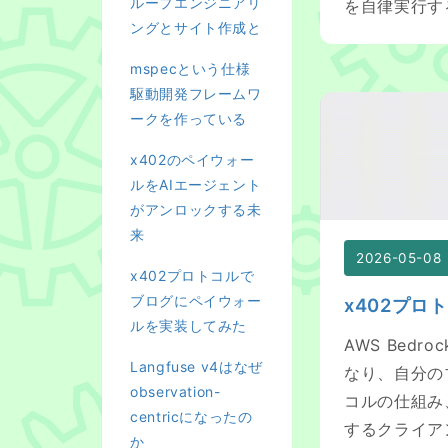
ループエンジニアリ
を自律実行す
ングとサイト作成と
mspecという仕様
駆動開発フレームワ
x402プロトコ
ークを作っている
x402のペイウォー
ルをAIエージェント
がアンロックする未
来
2026-05-08
x402プロトコルで
ブログにペイウォー
x402プ
ルを実装してみた
AWS Bedr
Langfuse v4はなぜ
なり、自分の
observation-
コルの仕組み、E
centricになったの
するクライア
か