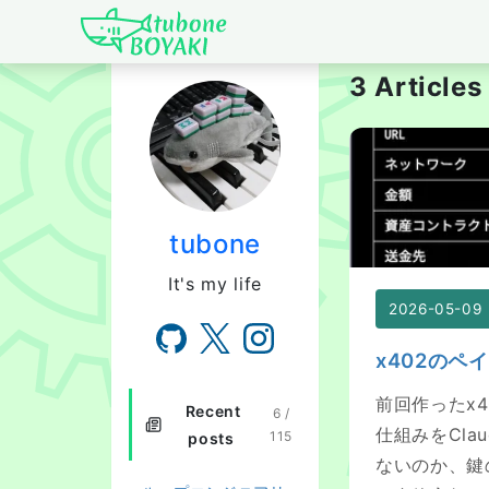
Japanese IT Develo
3 Articl
x402のペイウ
tubone
It's my life
2026-05-09
x402のペ
前回作ったx
Recent
6 /
仕組みをCla
115
posts
ないのか、鍵