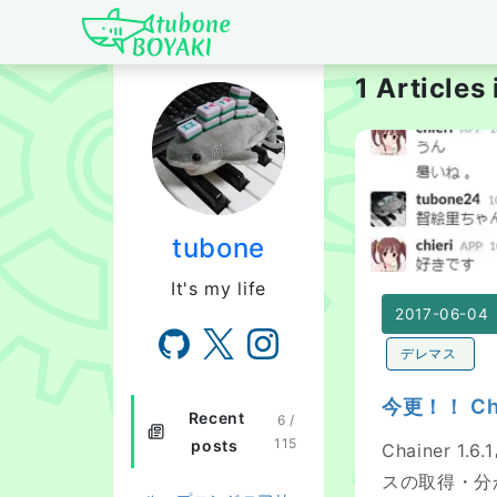
Japanese IT Develo
1 Articles
今更！！ Chaine
tubone
It's my life
2017-06-04
デレマス
今更！！ Ch
Recent
6 /
115
posts
Chainer
スの取得・分かち