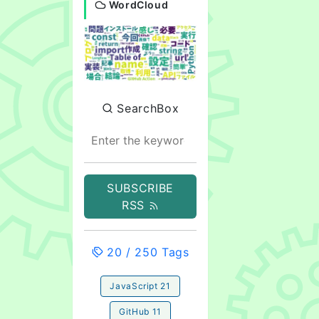
WordCloud
SearchBox
SUBSCRIBE
RSS
20
/
250
Tags
JavaScript
21
GitHub
11