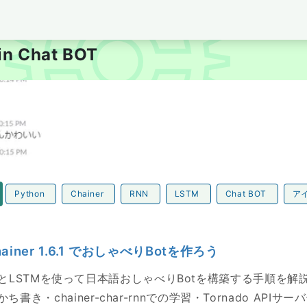
per's Blog tubone BOY
 in Chat BOT
r 1.6.1 でおしゃべりBotを作ろう
Python
Chainer
RNN
LSTM
Chat BOT
ア
ainer 1.6.1 でおしゃべりBotを作ろう
 1.6.1とLSTMを使って日本語おしゃべりBotを構築する手順を
書き・chainer-char-rnnでの学習・Tornado API