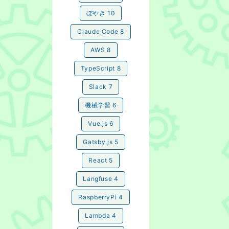
ぼやき
10
Claude Code
8
AWS
8
TypeScript
8
Slack
7
機械学習
6
Vue.js
6
Gatsby.js
5
React
5
Langfuse
4
RaspberryPi
4
Lambda
4