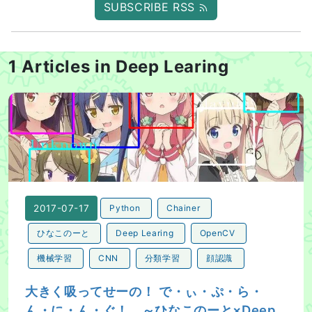
SUBSCRIBE RSS
1 Articles in Deep Learing
大きく吸ってせーの！ で・ぃ・ぷ・ら・ん・に・ん・ぐ！ ～ひ
2017-07-17
Python
Chainer
ひなこのーと
Deep Learing
OpenCV
機械学習
CNN
分類学習
顔認識
大きく吸ってせーの！ で・ぃ・ぷ・ら・
ん・に・ん・ぐ！ ～ひなこのーと×Deep