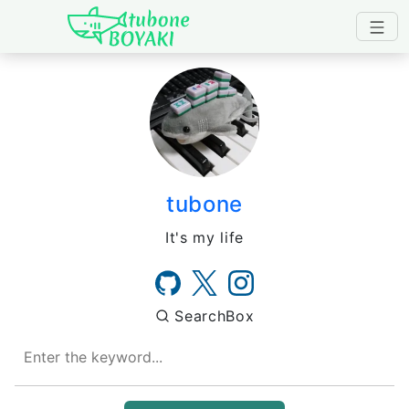
Japanese IT Developer's B
tubone
It's my life
SearchBox