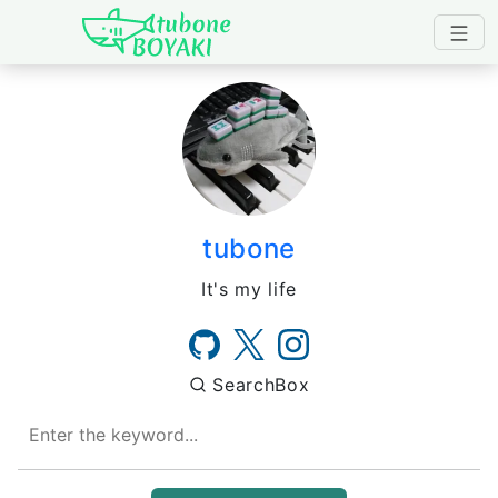
Japanese IT Developer's B
tubone
It's my life
SearchBox