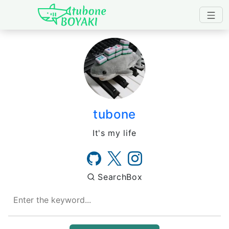
Japanese IT Developer's B
tubone
It's my life
SearchBox