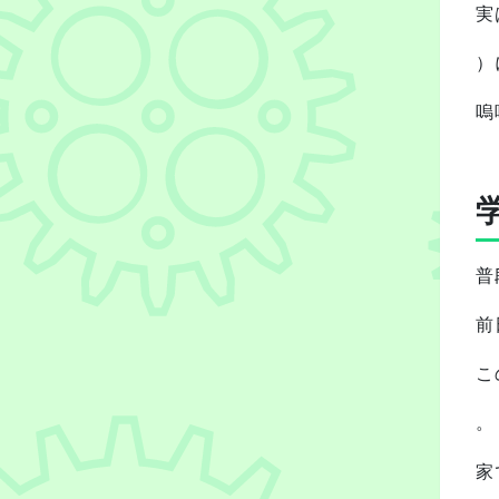
実
）
嗚
普
前
こ
。
家