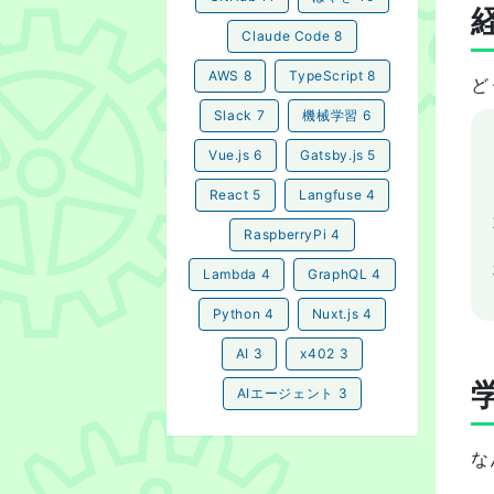
Claude Code
8
AWS
8
TypeScript
8
ど
Slack
7
機械学習
6
Vue.js
6
Gatsby.js
5
React
5
Langfuse
4
RaspberryPi
4
Lambda
4
GraphQL
4
Python
4
Nuxt.js
4
AI
3
x402
3
AIエージェント
3
な