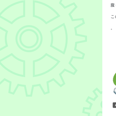
腹
こ
。