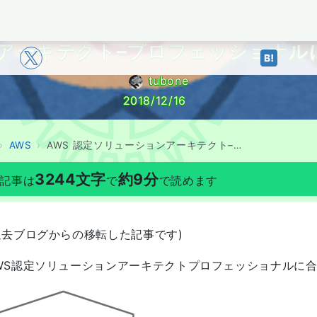
BOYAKI
ンアーキテクト–プロフェッショナルに
tubone
2018/12/16
AWS
AWS 認定ソリューションアーキテクト–プロフェッショナルに16.5時間で受かる方法
3244
文字
約
9
分
記事は
で
で読めます
過去ブログからの移転した記事です)
WS認定ソリューションアーキテクトプロフェッショナルに