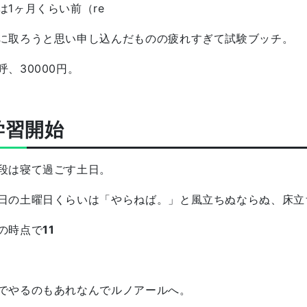
は1ヶ月くらい前（re
に取ろうと思い申し込んだものの疲れすぎて試験ブッチ。
呼、30000円。
学習開始
段は寝て過ごす土日。
日の土曜日くらいは「やらねば。」と風立ちぬならぬ、床立
の時点で
11
でやるのもあれなんでルノアールへ。