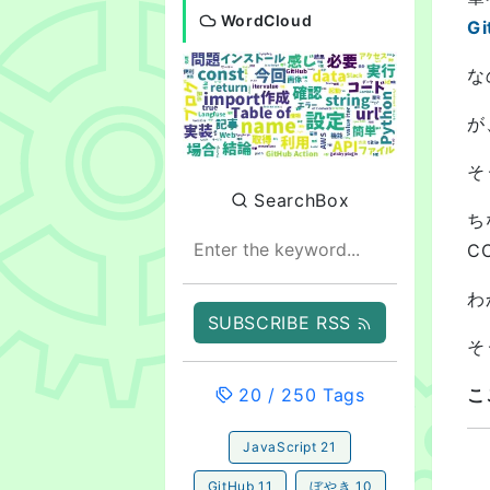
WordCloud
G
な
が
そ
SearchBox
ち
C
わ
SUBSCRIBE RSS
そ
20
/
250
Tags
こ
JavaScript
21
GitHub
11
ぼやき
10