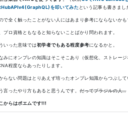
itHubAPIv4(GraphQL)を叩いてみた
という記事も書きまし
ので全く触ったことがない人にはあまり参考にならないかも
、プロ資格ともなると知らないことばかり問われます。
ういった意味では
初学者でもある程度参考
になるかと。
なみにオンプレの知識はそこそこあり（仮想化、ストレージ
CNA程度ならあったりします。
からない問題はとりあえず培ったオンプレ知識からつぶして
う言ったやり方もあると思うんです。
だってブラジルの人…
こからはポエムです!!!