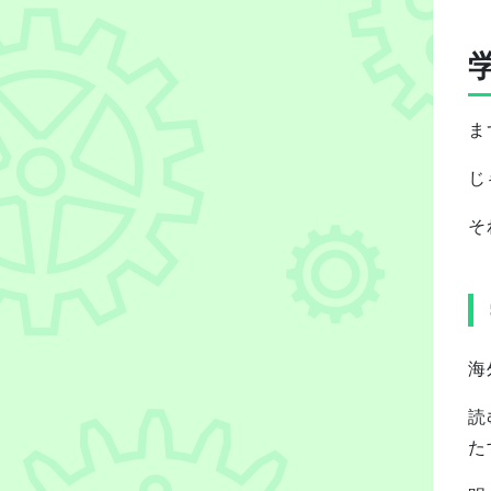
ま
じ
そ
海
読
た