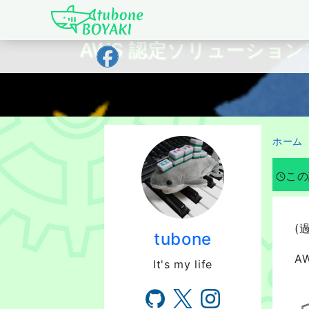
Japanese IT Developer's Blog tubone 
AWS 認定ソリューショ
ホーム
この
(
tubone
A
It's my life