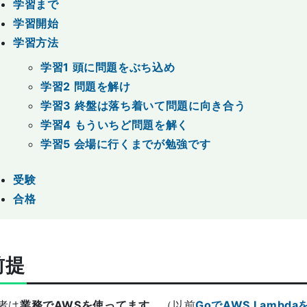
学習まで
学習開始
学習方法
学習1 頭に問題をぶち込め
学習2 問題を解け
学習3 終盤は落ち着いて問題に向き合う
学習4 もういちど問題を解く
学習5 会場に行くまでが勉強です
受験
合格
前提
者は
業務でAWSを使ってます
。（以前
GoでAWS Lambd