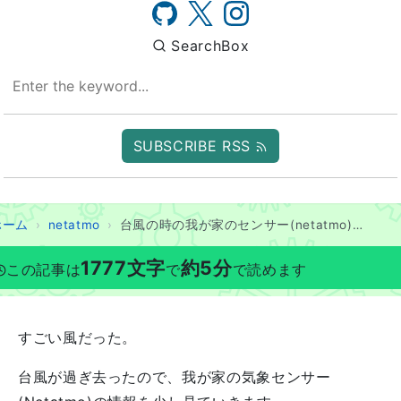
SearchBox
SUBSCRIBE RSS
ホーム
netatmo
台風の時の我が家のセンサー(netatmo)の値をZabbixで見る
1777
文字
約
5
分
この記事は
で
で読めます
すごい風だった。
台風が過ぎ去ったので、我が家の気象センサー