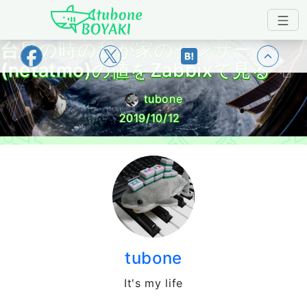
Japanese IT Developer's Blog tubone 
台風の時の我が家のセンサー
トップ
(netatmo)の値をZabbixで見る
tubone
2019/10/12
tubone
It's my life