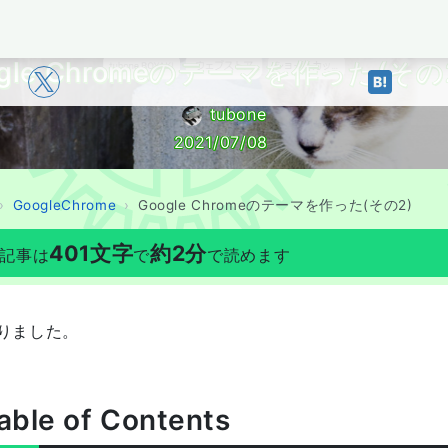
BOYAKI
ogle Chromeのテーマを作った(その
tubone
2021/07/08
GoogleChrome
Google Chromeのテーマを作った(その2)
401
文字
約
2
分
記事は
で
で読めます
りました。
able of Contents