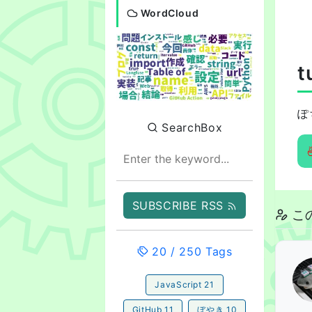
WordCloud
ぽ
SearchBox
SUBSCRIBE RSS
こ
20
/
250
Tags
JavaScript
21
GitHub
11
ぼやき
10