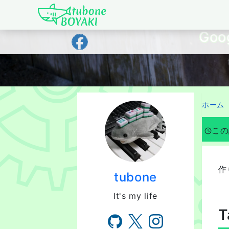
Japanese IT Developer's Blog tubone 
Go
ホーム
この
作
tubone
It's my life
T