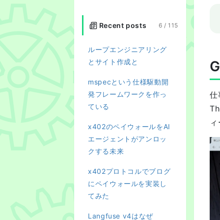
Recent posts
6 /
115
ループエンジニアリング
とサイト作成と
G
mspecという仕様駆動開
発フレームワークを作っ
仕
ている
T
ィ
x402のペイウォールをAI
エージェントがアンロッ
クする未来
x402プロトコルでブログ
にペイウォールを実装し
てみた
Langfuse v4はなぜ