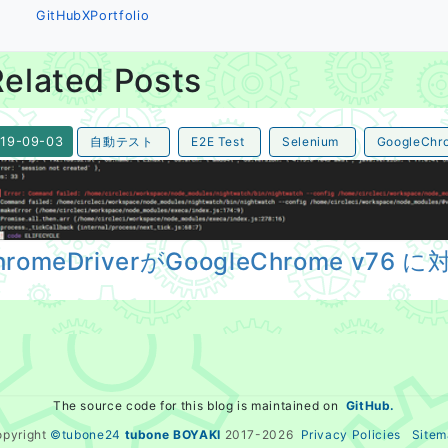
GitHub
X
Portfolio
elated Posts
自動テスト
E2E Test
Selenium
GoogleChr
19-09-03
romeDriverがGoogleChrome v76 に対応していないらし
hromeDriverがGoogleChrome v
The source code for this blog is maintained on
GitHub.
opyright
©tubone24
tubone BOYAKI
2017-
2026
Privacy Policies
Sitem