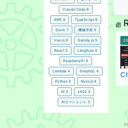
Claude Code
8
R
AWS
8
TypeScript
8
Slack
7
機械学習
6
Vue.js
6
Gatsby.js
5
20
Ch
React
5
Langfuse
4
RaspberryPi
4
Lambda
4
GraphQL
4
C
Python
4
Nuxt.js
4
AI
3
x402
3
AIエージェント
3
C