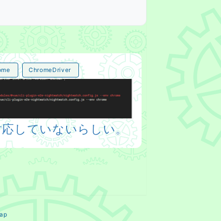
ome
ChromeDriver
い。
76 に対応していないらしい。
ap