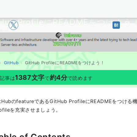
BOYAKI
tHub ProfileにREADMEをつけよう
tubone
2020/07/11
GitHub
GitHub ProfileにREADMEをつけよう！
1387
文字
約
4
分
記事は
で
で読めます
itHubのfeatureであるGitHub ProfileにREADMEをつ
rofileを充実させましょう。