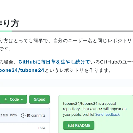
作り方
り方はとっても簡単で、自分のユーザー名と同じレポジトリを作
です。
の場合、
GitHubに毎日草を生やし続けて
いるGitHubのユ
bone24/tubone24
というレポジトリを作ります。