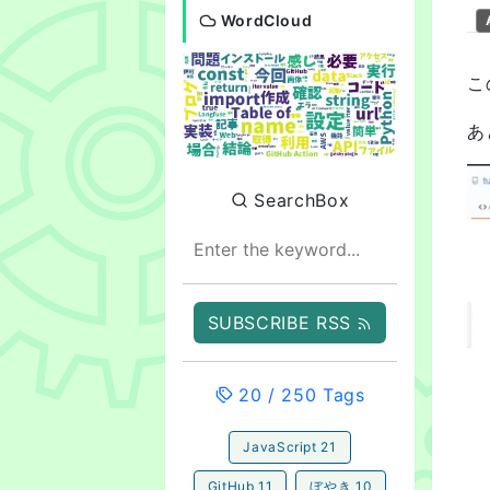
WordCloud
こ
あ
SearchBox
SUBSCRIBE RSS
20
/
250
Tags
JavaScript
21
GitHub
11
ぼやき
10