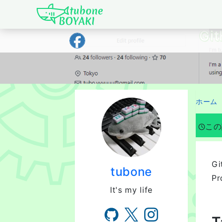
Japanese IT Developer's Blog tubone 
Gi
ホーム
この
G
tubone
P
It's my life