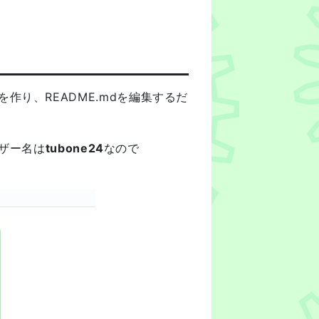
り、README.mdを編集するだ
ーザー名は
tubone24
なので