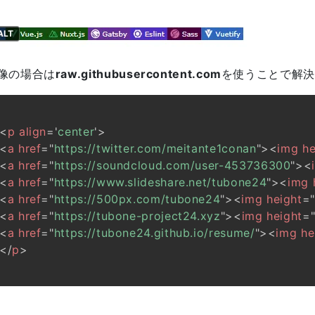
ALT
像の場合は
raw.githubusercontent.com
を使うことで解決
<
p
align
=
'
center
'
>
<
a
href
=
"
https://twitter.com/meitante1conan
"
>
<
img
he
<
a
href
=
"
https://soundcloud.com/user-453736300
"
>
<
<
a
href
=
"
https://www.slideshare.net/tubone24
"
>
<
img
<
a
href
=
"
https://500px.com/tubone24
"
>
<
img
height
=
<
a
href
=
"
https://tubone-project24.xyz
"
>
<
img
height
=
<
a
href
=
"
https://tubone24.github.io/resume/
"
>
<
img
he
</
p
>