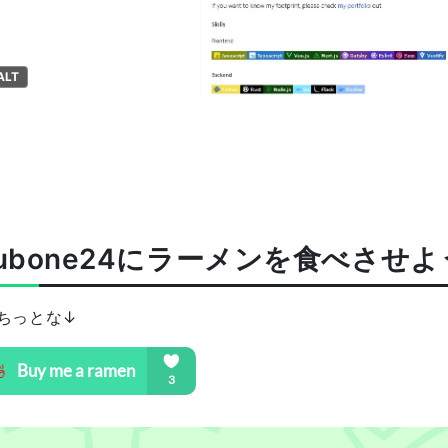
ALT
tubone24にラーメンを食べさせ
ちっとな↓