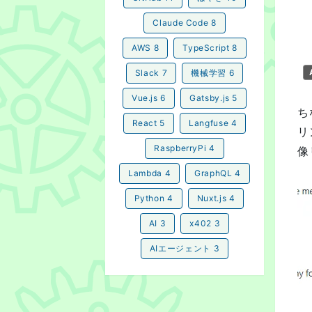
Claude Code
8
AWS
8
TypeScript
8
Slack
7
機械学習
6
Vue.js
6
Gatsby.js
5
ち
React
5
Langfuse
4
リ
RaspberryPi
4
像
Lambda
4
GraphQL
4
Python
4
Nuxt.js
4
AI
3
x402
3
AIエージェント
3