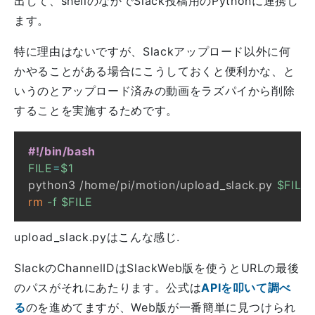
出して、shellのなかでSlack投稿用のPythonに連携し
ます。
特に理由はないですが、Slackアップロード以外に何
かやることがある場合にこうしておくと便利かな、と
いうのとアップロード済みの動画をラズパイから削除
することを実施するためです。
#!/bin/bash
FILE
=
$1
python3 /home/pi/motion/upload_slack.py 
$FILE
rm
-f
$FILE
upload_slack.pyはこんな感じ.
SlackのChannelIDはSlackWeb版を使うとURLの最後
のパスがそれにあたります。公式は
APIを叩いて調べ
る
のを進めてますが、Web版が一番簡単に見つけられ