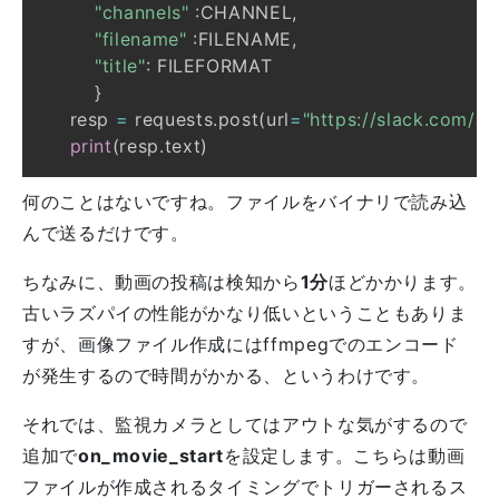
"channels"
:
CHANNEL
,
"filename"
:
FILENAME
,
"title"
:
}
    resp 
=
 requests
.
post
(
url
=
"https://slack.com/api
print
(
resp
.
text
)
何のことはないですね。ファイルをバイナリで読み込
んで送るだけです。
ちなみに、動画の投稿は検知から
1分
ほどかかります。
古いラズパイの性能がかなり低いということもありま
すが、画像ファイル作成にはffmpegでのエンコード
が発生するので時間がかかる、というわけです。
それでは、監視カメラとしてはアウトな気がするので
追加で
on_movie_start
を設定します。こちらは動画
ファイルが作成されるタイミングでトリガーされるス