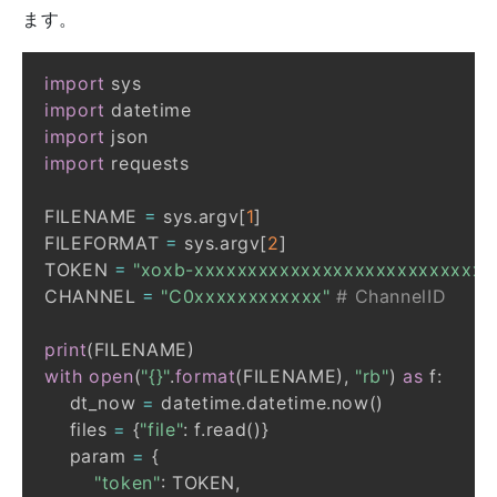
ます。
import
import
import
import
FILENAME 
=
 sys
.
argv
[
1
]
FILEFORMAT 
=
 sys
.
argv
[
2
]
TOKEN 
=
"xoxb-xxxxxxxxxxxxxxxxxxxxxxxxxxxx
CHANNEL 
=
"C0xxxxxxxxxxxx"
# ChannelID
print
(
FILENAME
)
with
open
(
"{}"
.
format
(
FILENAME
)
,
"rb"
)
as
 f
:
    dt_now 
=
 datetime
.
datetime
.
now
(
)
    files 
=
{
"file"
:
 f
.
read
(
)
}
    param 
=
{
"token"
:
 TOKEN
,