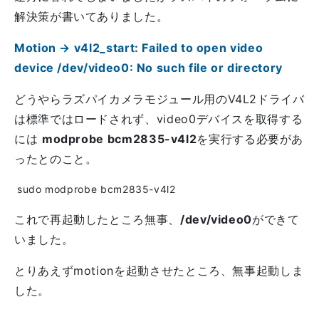
解決策が書いてありました。
Motion -> v4l2_start: Failed to open video
device /dev/video0: No such file or directory
どうやらラズパイカメラモジュール用のV4L2ドライバ
は標準ではロードされず、video0デバイスを取得する
には
modprobe bcm2835-v4l2
を実行する必要があ
ったとのこと。
これで再起動したところ無事、
/dev/video0
ができて
いました。
とりあえずmotionを起動させたところ、無事起動しま
した。