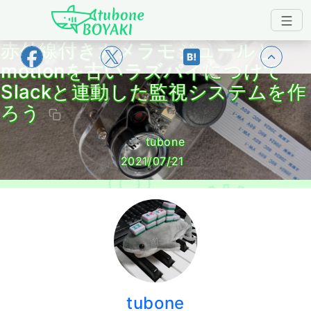
Japanese IT Developer's Blog tubone 
赤外線付きカメラモジュールと
トップ
motionを古いラズパイにつけて
Slackと連動した監視システムを作
ろう
tubone
2021/07/21
tubone