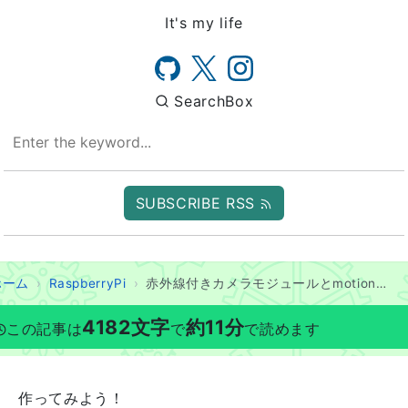
It's my life
SearchBox
SUBSCRIBE RSS
ホーム
RaspberryPi
赤外線付きカメラモジュールとmotionを古いラズパイにつけてSlackと連動した監視システムを作ろう
4182
文字
約
11
分
この記事は
で
で読めます
作ってみよう！