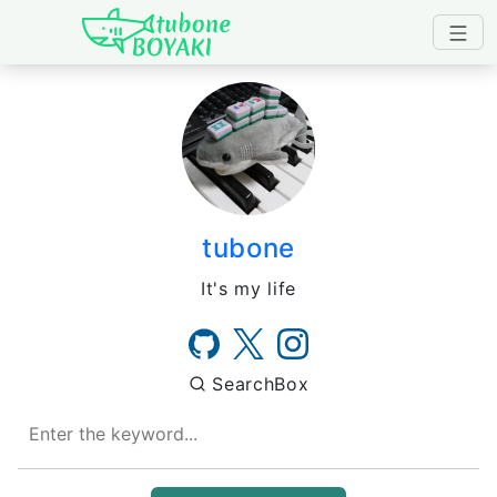
Japanese IT Developer's B
tubone
It's my life
SearchBox