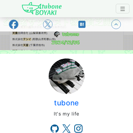
Japanese IT Developer's Blog tubone 
企業名サジェスト機能貧乏開発
トップ
tubone
2024/12/05
tubone
It's my life