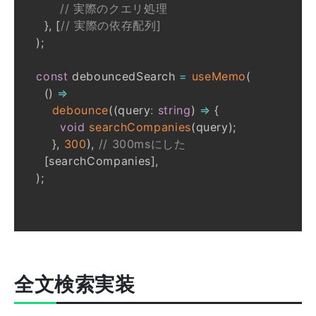
// 実際のクエリ処理
}
,
[
// 実際の依存配列] 
)
;
const
 debouncedSearch 
=
useMemo
(
(
)
=>
debounce
(
(
query
:
string
)
=>
{
void
searchCompanies
(
query
)
;
}
,
300
)
,
// 300msにした
[
searchCompanies
]
,
)
;
全文検索実装