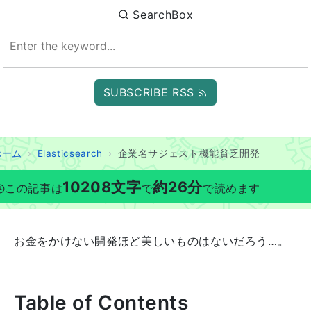
SearchBox
SUBSCRIBE RSS
ホーム
Elasticsearch
企業名サジェスト機能貧乏開発
10208
文字
約
26
分
この記事は
で
で読めます
お金をかけない開発ほど美しいものはないだろう…。
Table of Contents