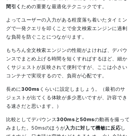
間引く
ための重要な最適化テクニックです。
よってユーザーの入力がある程度落ち着いたタイミン
グで一発クエリを叩くことで全文検索エンジンに過剰
な負荷を防ぐことにつながります。
もちろん全文検索エンジンの性能がよければ、デバウ
ンスでまとめ上げる時間を短くすればするほど、細か
くサジェストが反映されて便利ですが、ここは小さい
コンテナで実現するので、負荷が心配です。
長めに
300ms
くらいに設定しましょう。（最初のサ
ジェストが出てくる体験が多少悪いですが、許容でき
る速さだと思います。）
比較としてデバウンス
300msと50ms
の動画を撮って
みました。50msのほうが
入力に対して機敏に反応
し