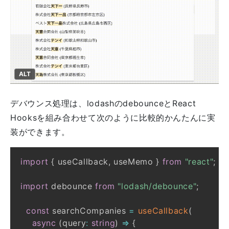
ALT
デバウンス処理は、lodashのdebounceとReact
Hooksを組み合わせて次のように比較的かんたんに実
装ができます。
import
{
 useCallback
,
 useMemo 
}
from
"react"
;
import
 debounce 
from
"lodash/debounce"
;
const
 searchCompanies 
=
useCallback
(
async
(
query
:
string
)
=>
{