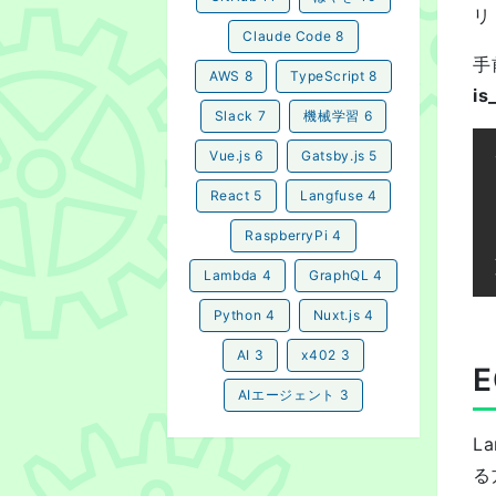
リ
Claude Code
8
手
AWS
8
TypeScript
8
is
Slack
7
機械学習
6
Vue.js
6
Gatsby.js
5
React
5
Langfuse
4
RaspberryPi
4
Lambda
4
GraphQL
4
Python
4
Nuxt.js
4
AI
3
x402
3
E
AIエージェント
3
L
る