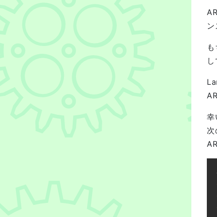
A
ン
も
し
L
A
幸
次
A