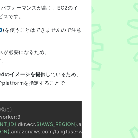
コストパフォーマンスが高く、EC2のイ
ビスです。
3
)を使うことはできませんので注意
リソースが必要になるため、
す。
64のイメージを提供
しているため、
でplatformを指定することで
同様に)
NT_ID}
.dkr.ecr.
${AWS_REGION}
ION}