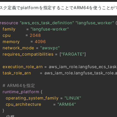
スク定義でplatformを指定することでARM64を使うこと
resource 
"aws_ecs_task_definition"
"langfuse_worker"
family
=
"langfuse-worker"
cpu
=
2048
memory
=
4096
network_mode
=
"awsvpc"
requires_compatibilities
=
[
"FARGATE"
]
execution_role_arn
=
task_role_arn
=
# ARM64を指定
runtime_platform
{
operating_system_family
=
"LINUX"
cpu_architecture
=
"ARM64"
}