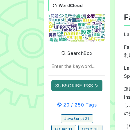
WordCloud
F
L
F
SearchBox
利
L
S
SUBSCRIBE RSS
運
I
20
/
250
Tags
し
の
JavaScript
21
（
GitHub
11
ぼやき
10