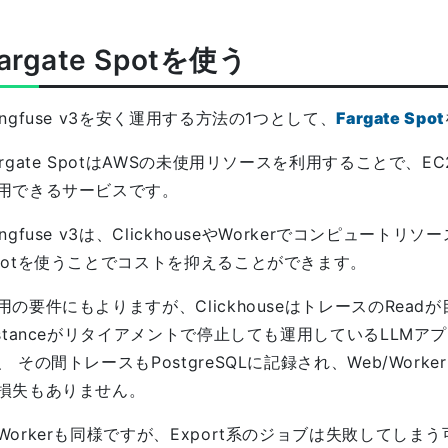
argate Spotを使う
angfuse v3を安く運用する方法の1つとして、
Fargate Spot
argate SpotはAWSの未使用リソースを利用することで、
用できるサービスです。
angfuse v3は、ClickhouseやWorkerでコンピュートリ
potを使うことでコストを抑えることができます。
用の要件にもよりますが、ClickhouseはトレースのRead
nstanceがリタイアメントで停止しても運用しているLLM
、 その間トレースもPostgreSQLに記録され、Web/Wo
損失もありません。
Workerも同様ですが、Export系のジョブは失敗してし