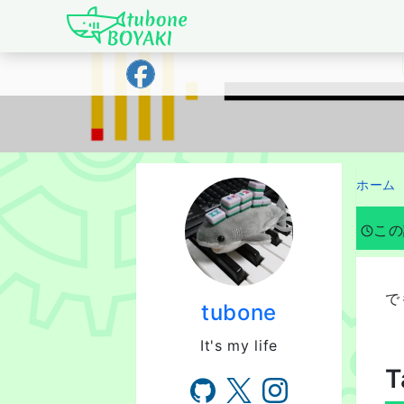
Japanese IT Developer's Blog tubone 
ホーム
この
で
tubone
It's my life
T