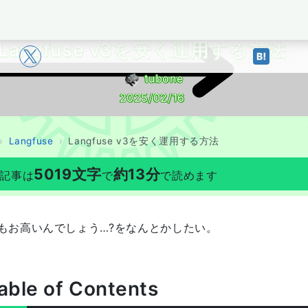
BOYAKI
Langfuse v3を安く運用する方法
tubone
2025/02/16
Langfuse
Langfuse v3を安く運用する方法
5019
文字
約
13
分
記事は
で
で読めます
もお高いんでしょう…?をなんとかしたい。
able of Contents