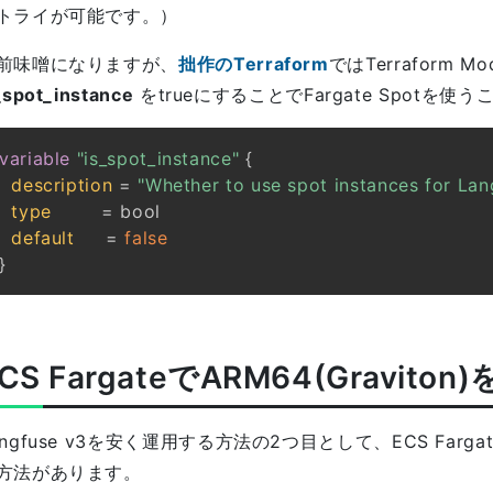
トライが可能です。）
前味噌になりますが、
拙作のTerraform
ではTerraform 
_spot_instance
をtrueにすることでFargate Spotを
variable
 "is_spot_instance" 
{
description
=
"Whether to use spot instances for Lan
type
=
default
=
false
}
CS FargateでARM64(Gravit
angfuse v3を安く運用する方法の2つ目として、ECS Farga
方法があります。