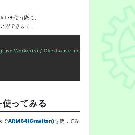
Moduleを使う際に、
使うことができます。
gfuse Worker(s) / Clickhouse node"
on)を使ってみる
teで
ARM64(Graviton)
を使ってみ