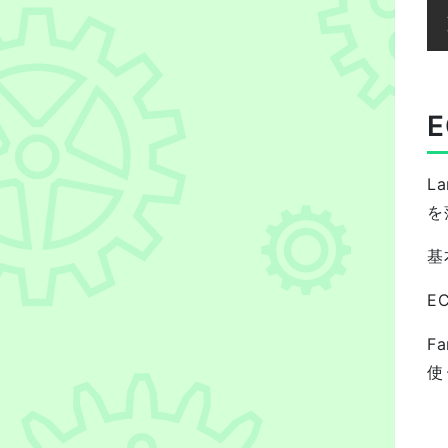
L
を
基
E
F
使