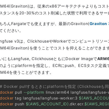
RM64(Graviton)は、従来のx86アーキテクチャよりも
スタンスを20-30%のコスト削減した状態で利用できるサー
ちろんFargateでも使えますが、最新のGraviton(
Graviton 
てください。
angfuse v3は、ClickhouseやWorkerでコンピュート
RM64(Graviton)を使うことでコストを抑えることができま
いにもLangfuse, ClickhouseともにDocker Imageで
ARM
のようにplatformを指定し、ECRにpush、ECSタスク定義
RM64を使うことができます。
# Docker pullするときにplatformを指定 (Clickhouseも
docker
 pull 
--platform
docker
 tag langfuse/langfuse-worker:3 
${AWS_ACCOU
docker
 push 
${AWS_ACCOUNT_ID}
.dkr.ecr.
${AWS_REG