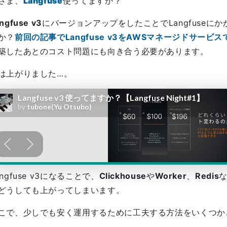
さま、
Langfuse
使ってますか？
ngfuse v3
にバージョンアップをしたことでLangfuseに
か？
前回の記事でLangfuse v3をAWSマネージドサービ
築したあとのコスト問題にも向き合う必要があります。
は上がりました…。
angfuse v3になることで、
Clickhouse
や
Worker
、
Redis
どうしても上がってしまいます。
こで、少しでも安く運用するために工夫する方法をいくつか