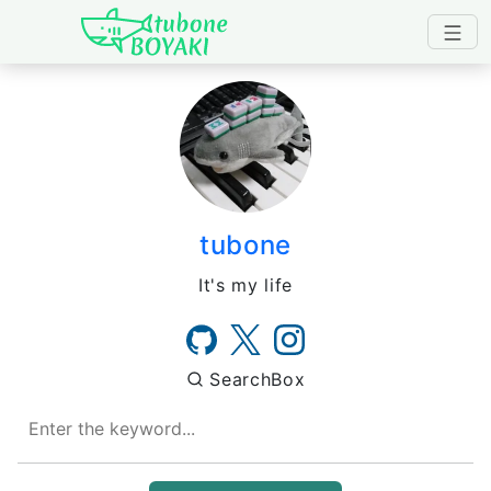
Japanese IT Developer's B
tubone
It's my life
SearchBox