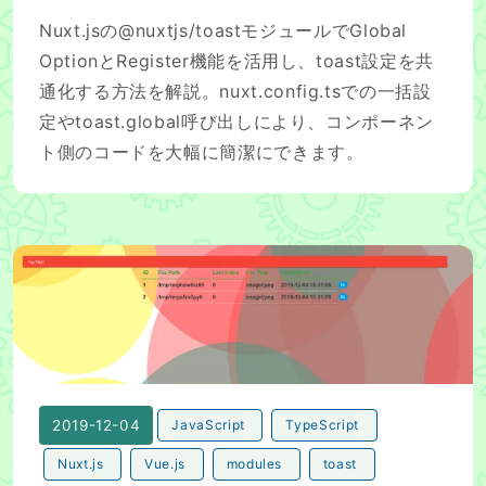
Nuxt.jsの@nuxtjs/toastモジュールでGlobal
OptionとRegister機能を活用し、toast設定を共
通化する方法を解説。nuxt.config.tsでの一括設
定やtoast.global呼び出しにより、コンポーネン
ト側のコードを大幅に簡潔にできます。
Nuxt.jsのmodulesをCompositionAPIで使ってみる(@nuxt
2019-12-04
JavaScript
TypeScript
Nuxt.js
Vue.js
modules
toast