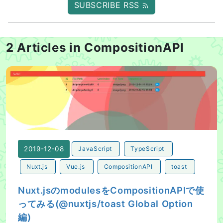
SUBSCRIBE RSS
2 Articles in CompositionAPI
Nuxt.jsのmodulesをCompositionAPIで使ってみる(@nuxtjs
2019-12-08
JavaScript
TypeScript
Nuxt.js
Vue.js
CompositionAPI
toast
Nuxt.jsのmodulesをCompositionAPIで使
ってみる(@nuxtjs/toast Global Option
編)