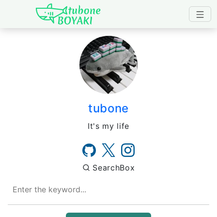
Japanese IT Developer's B
tubone
It's my life
SearchBox