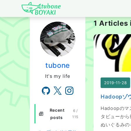
Japanese IT Develo
1 Articles
Hadoopゾウ
tubone
It's my life
2019-11-28
Hadoop
Hadoopの
Recent
6 /
タビューから
115
posts
ぬいぐるみの