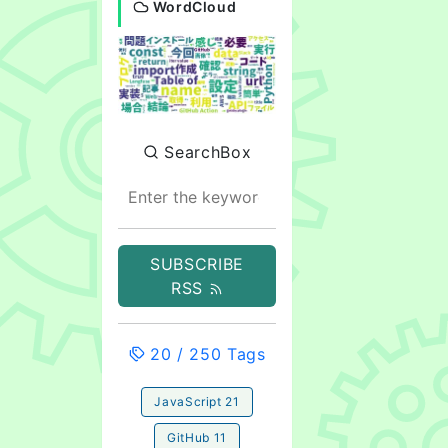
WordCloud
SearchBox
SUBSCRIBE
RSS
20
/
250
Tags
JavaScript
21
GitHub
11