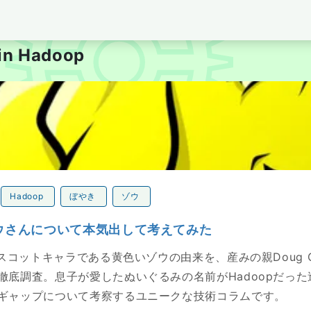
per's Blog tubone BOY
 in Hadoop
さんについて本気出して考えてみた
Hadoop
ぼやき
ゾウ
ゾウさんについて本気出して考えてみた
マスコットキャラである黄色いゾウの由来を、産みの親Doug Cu
徹底調査。息子が愛したぬいぐるみの名前がHadoopだっ
ギャップについて考察するユニークな技術コラムです。