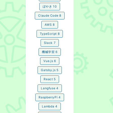
ぼやき
10
Claude Code
8
AWS
8
TypeScript
8
Slack
7
機械学習
6
Vue.js
6
Gatsby.js
5
React
5
Langfuse
4
RaspberryPi
4
Lambda
4