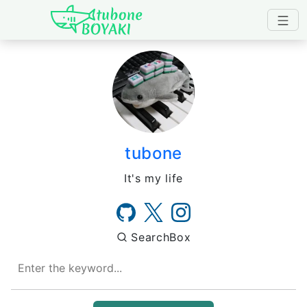
Japanese IT Developer's B
tubone
It's my life
SearchBox