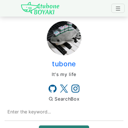
Japanese IT Developer's B
tubone
It's my life
SearchBox