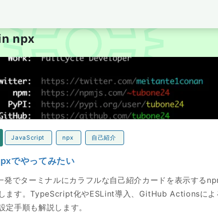
per's Blog tubone BOY
 in npx
でやってみたい
JavaScript
npx
自己紹介
pxでやってみたい
ド一発でターミナルにカラフルな自己紹介カードを表示するn
す。TypeScript化やESLint導入、GitHub Actionsに
設定手順も解説します。