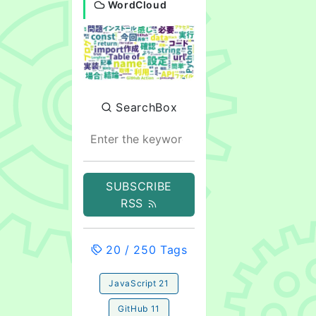
WordCloud
SearchBox
SUBSCRIBE
RSS
20
/
250
Tags
JavaScript
21
GitHub
11