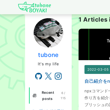
Japanese IT Develo
1 Articles
自己紹介をnpx
tubone
It's my life
2022-03-05
自己紹介をn
npxコマン
Recent
6 /
作り方を紹介しま
115
posts
ブリッシュの