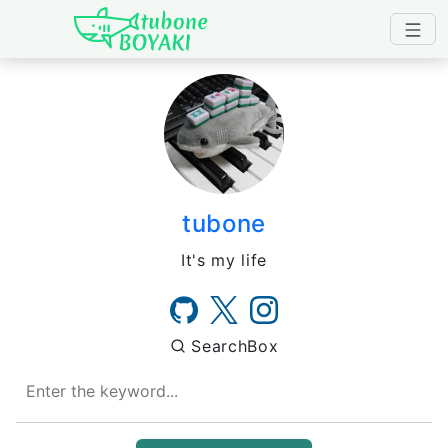
Japanese IT Developer's B
tubone
It's my life
SearchBox