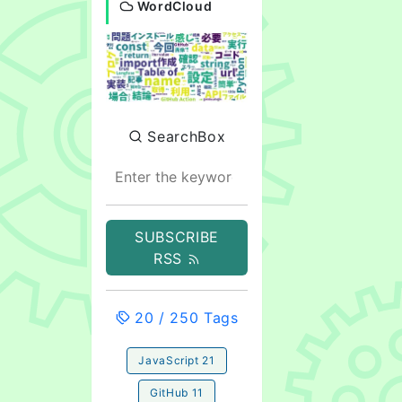
WordCloud
SearchBox
SUBSCRIBE
RSS
20
/
250
Tags
JavaScript
21
GitHub
11