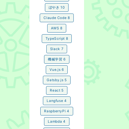
ぼやき
10
Claude Code
8
AWS
8
TypeScript
8
Slack
7
機械学習
6
Vue.js
6
Gatsby.js
5
React
5
Langfuse
4
RaspberryPi
4
Lambda
4