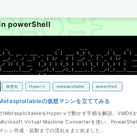
per's Blog tubone BOY
 in powerShell
tasploitableの仮想マシンを立ててみる
仮想化
Hyper-v
metasploitable
powerShell
にMetasploitableの仮想マシンを立ててみる
ox用のMetasploitableをHyper-vで動かす手順を解説。VMD
rosoft Virtual Machine Converterを使い、PowerS
マシン作成・起動までの流れをまとめました。