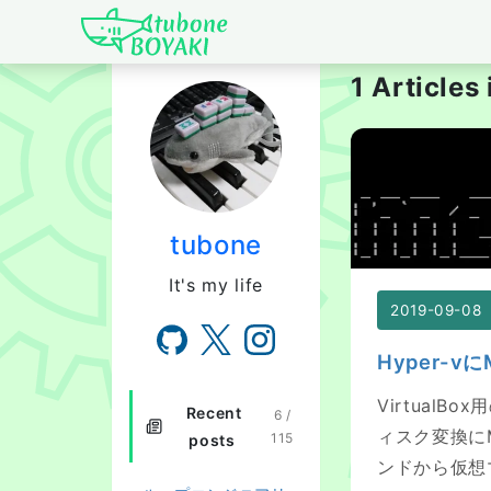
Japanese IT Develo
1 Articles
Hyper-vにMe
tubone
It's my life
2019-09-08
Hyper-v
VirtualB
Recent
6 /
ィスク変換にMic
115
posts
ンドから仮想