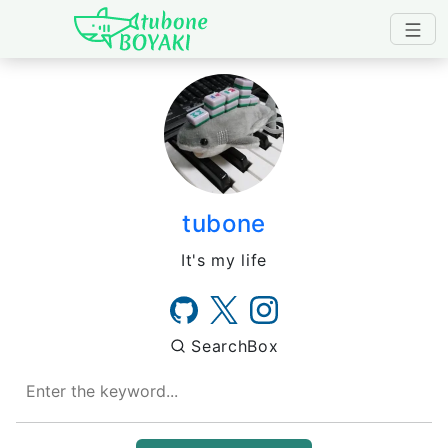
Japanese IT Developer's B
tubone
It's my life
SearchBox