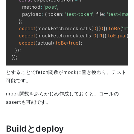
      method
:
'post'
,
      payload
:
{
 token
:
'test-token'
,
 file
:
'test-image
}
;
expect
(
mockFetch
.
mock
.
calls
[
0
]
[
0
]
)
.
toBe
(
'http
expect
(
mockFetch
.
mock
.
calls
[
0
]
[
1
]
)
.
toEqual
(
e
expect
(
actual
)
.
toBe
(
true
)
;
}
)
;
}
)
;
とすることでfetch関数がmockに置き換わり、テスト
可能です。
mock関数をあらかじめ作成しておくと、コールの
assertも可能です。
Buildとdeploy