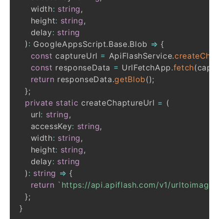
    width
:
string
,
    height
:
string
,
    delay
:
string
)
:
 GoogleAppsScript
.
Base
.
Blob 
=>
{
const
 captureUrl 
=
 ApiFlashService
.
createChap
const
 responseData 
=
 UrlFetchApp
.
fetch
(
captu
return
 responseData
.
getBlob
(
)
;
}
;
private
static
 createChaptureUrl 
=
(
    url
:
string
,
    accessKey
:
string
,
    width
:
string
,
    height
:
string
,
    delay
:
string
)
:
string
=>
{
return
`
https://api.apiflash.com/v1/urltoimage
}
;
}