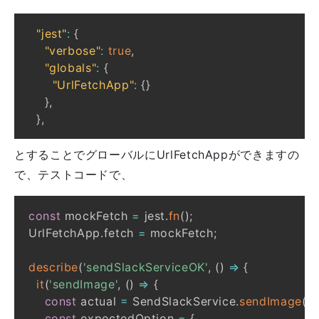
"jest"
:
{
"verbose"
:
true
,
"globals"
:
{
"UrlFetchApp"
:
{
}
}
,
}
,
とすることでグローバルにUrlFetchAppができますの
で、テストコードで、
const
 mockFetch 
=
 jest
.
fn
(
)
;
UrlFetchApp
.
fetch 
=
 mockFetch
;
describe
(
'sendSlackServiceOK'
,
(
)
=>
{
it
(
'sendImage'
,
(
)
=>
{
const
 actual 
=
 SendSlackService
.
sendImage
(
't
const
 expectedOption 
=
{