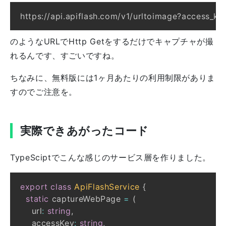
のようなURLでHttp Getをするだけでキャプチャが撮
れるんです、すごいですね。
ちなみに、無料版には1ヶ月あたりの利用制限がありま
すのでご注意を。
実際できあがったコード
TypeSciptでこんな感じのサービス層を作りました。
export
class
ApiFlashService
{
static
 captureWebPage 
=
(
    url
:
string
,
    accessKey
:
string
,