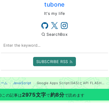
tubone
It's my life
SearchBox
SUBSCRIBE RSS
ホーム
JavaScript
Google Apps Script(GAS)とAPI FLASHとSlackAPIをClaspとJestとGitHub Actionで調理して定期的にWebページのスクリーンショットを撮る
2975
文字
約
8
分
この記事は
で
で読めます