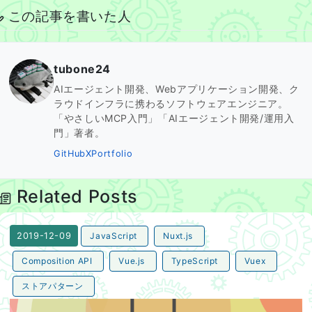
この記事を書いた人
tubone24
AIエージェント開発、Webアプリケーション開発、ク
ラウドインフラに携わるソフトウェアエンジニア。
「やさしいMCP入門」「AIエージェント開発/運用入
門」著者。
GitHub
X
Portfolio
Related Posts
JavaScript
Nuxt.js
2019-12-09
Composition API
Vue.js
TypeScript
Vuex
ストアパターン
Nuxt.js + Composition APIでVuexのStateをReacti