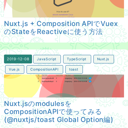
Nuxt.js + Composition APIでVuex
のStateをReactiveに使う方法
JavaScript
TypeScript
Nuxt.js
2019-12-08
Vue.js
CompositionAPI
toast
Nuxt.jsのmodulesをCompositionAPIで使ってみる(@nuxtjs
Nuxt.jsのmodulesを
CompositionAPIで使ってみる
(@nuxtjs/toast Global Option編)