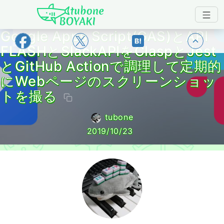
Japanese IT Developer's Blog tubone 
Google Apps Script(GAS)とAPI
トップ
FLASHとSlackAPIをClaspとJest
とGitHub Actionで調理して定期的
にWebページのスクリーンショッ
トを撮る
tubone
2019/10/23