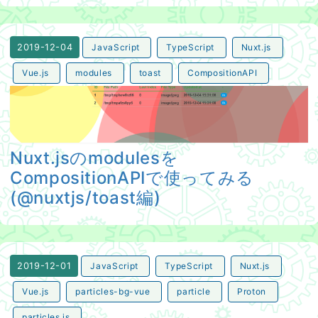
JavaScript
TypeScript
Nuxt.js
2019-12-04
Vue.js
modules
toast
CompositionAPI
Nuxt.jsのmodulesをCompositionAPIで使ってみる(@nuxt
Nuxt.jsのmodulesを
CompositionAPIで使ってみる
(@nuxtjs/toast編)
JavaScript
TypeScript
Nuxt.js
2019-12-01
Vue.js
particles-bg-vue
particle
Proton
particles.js