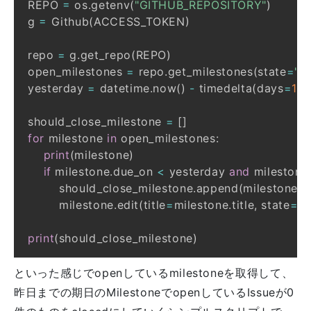
REPO 
=
 os
.
getenv
(
"GITHUB_REPOSITORY"
)
g 
=
 Github
(
ACCESS_TOKEN
)
repo 
=
 g
.
get_repo
(
REPO
)
open_milestones 
=
 repo
.
get_milestones
(
state
=
"o
yesterday 
=
 datetime
.
now
(
)
-
 timedelta
(
days
=
1
)
should_close_milestone 
=
[
]
for
 milestone 
in
 open_milestones
:
print
(
milestone
)
if
 milestone
.
due_on 
<
 yesterday 
and
 milestone
        should_close_milestone
.
append
(
milestone
)
        milestone
.
edit
(
title
=
milestone
.
title
,
 state
=
"c
print
(
should_close_milestone
)
といった感じでopenしているmilestoneを取得して、
昨日までの期日のMilestoneでopenしているIssueが0