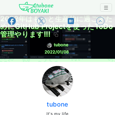
Japanese IT Developer's Blog tubone 
2022年はもっと生産的に過ごすた
トップ
めにGitHub Projectを使ったToDo
管理やります!!!
tubone
2022/01/08
tubone
It's my life