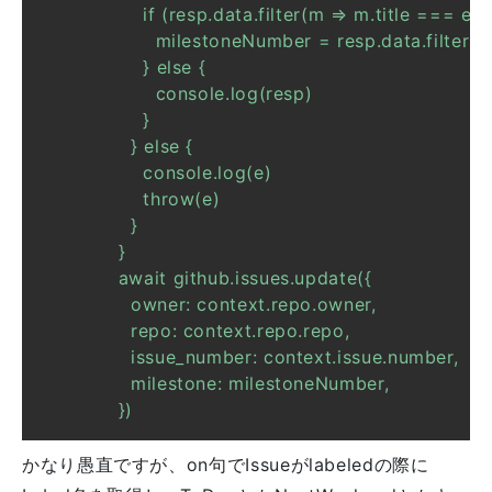
            })
かなり愚直ですが、on句でIssueがlabeledの際に