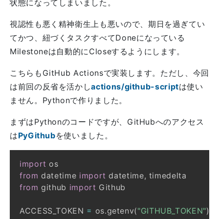
状態になってしまいました。
視認性も悪く精神衛生上も悪いので、期日を過ぎてい
てかつ、紐づくタスクすべてDoneになっている
Milestoneは自動的にCloseするようにします。
こちらもGitHub Actionsで実装します。ただし、今回
は前回の反省を活かし
actions/github-script
は使い
ません。Pythonで作りました。
まずはPythonのコードですが、GitHubへのアクセス
は
PyGithub
を使いました。
import
from
 datetime 
import
 datetime
,
from
 github 
import
ACCESS_TOKEN 
=
 os
.
getenv
(
"GITHUB_TOKEN"
)