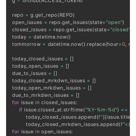
g 
=
 Github
(
ACCESS_TOKEN
)
repo 
=
 g
.
get_repo
(
REPO
)
open_issues 
=
 repo
.
get_issues
(
state
=
"open"
)
closed_issues 
=
 repo
.
get_issues
(
state
=
"closed"
)
today 
=
 datetime
.
now
(
)
tommorrow 
=
 datetime
.
now
(
)
.
replace
(
hour
=
0
,
 mi
today_closed_issues 
=
[
]
today_open_issues 
=
[
]
due_to_issues 
=
[
]
today_closed_mrkdwn_issues 
=
[
]
today_open_mrkdwn_issues 
=
[
]
due_to_mrkdwn_issues 
=
[
]
for
 issue 
in
 closed_issues
:
if
 issue
.
closed_at
.
strftime
(
"%Y-%m-%d"
)
==
 to
        today_closed_issues
.
append
(
f"[
{
issue
.
title
}
]
        today_closed_mrkdwn_issues
.
append
(
f"<
{
is
for
 issue 
in
 open_issues
: