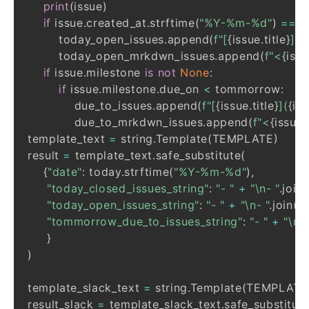
print
(
issue
)
if
 issue
.
created_at
.
strftime
(
"%Y-%m-%d"
)
==
 t
        today_open_issues
.
append
(
f"[
{
issue
.
title
}
](
{
        today_open_mrkdwn_issues
.
append
(
f"<
{
iss
if
 issue
.
milestone 
is
not
None
:
if
 issue
.
milestone
.
due_on 
<
 tommorrow
:
            due_to_issues
.
append
(
f"[
{
issue
.
title
}
](
{
is
            due_to_mrkdwn_issues
.
append
(
f"<
{
issue
.
template_text 
=
 string
.
Template
(
TEMPLATE
)
result 
=
 template_text
.
safe_substitute
(
{
"date"
:
 today
.
strftime
(
"%Y-%m-%d"
)
,
"today_closed_issues_string"
:
"- "
+
"\n- "
.
join
(
"today_open_issues_string"
:
"- "
+
"\n- "
.
join
(
t
"tommorrow_due_to_issues_string"
:
"- "
+
"\n- 
}
)
template_slack_text 
=
 string
.
Template
(
TEMPLATE
result_slack 
=
 template_slack_text
.
safe_substitut