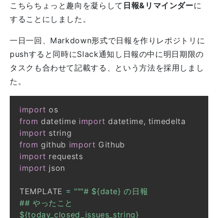
こちらちょっと趣向を凝らして
日報&リマインダー
に
することにしました。
一日一回、Markdown形式で日報を作りレポジトリに
pushすると同時にSlack通知し日報の中に明日期限の
タスクも合わせて記載する、という方法を採用しまし
た。
import
from
 datetime 
import
 datetime
,
import
from
 github 
import
import
import
TEMPLATE 
=