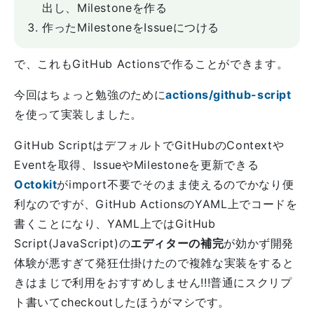
出し、Milestoneを作る
作ったMilestoneをIssueにつける
で、これもGitHub Actionsで作ることができます。
今回はちょっと勉強のために
actions/github-script
を使って実装しました。
GitHub ScriptはデフォルトでGitHubのContextや
Eventを取得、IssueやMilestoneを更新できる
Octokit
がimport不要でそのまま使えるのでかなり便
利なのですが、GitHub ActionsのYAML上でコードを
書くことになり、YAML上ではGitHub
Script(JavaScript)の
エディターの補完
が効かず開発
体験が悪すぎて発狂仕掛けたので複雑な実装をすると
きはまじで利用をおすすめしません!!!普通にスクリプ
ト書いてcheckoutしたほうがマシです。