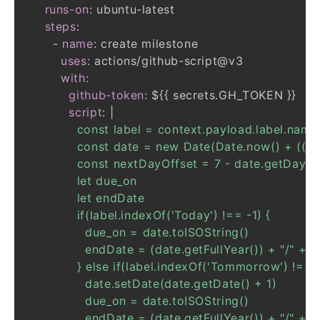
runs-on
:
 ubuntu
-
steps
:
-
name
:
uses
:
 actions/github
-
with
:
github-token
:
 $
{
{
 secrets.GH_TOKEN 
}
}
script
:
|