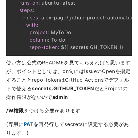
runs-on
:
 ubuntu
-
steps
:
-
uses
:
 alex
-
page/github
-
project
-
automation
with
:
project
:
column
:
repo-token
:
 $
{
{
 secrets.GH_TOKEN 
}
}
使い方は公式のREADMEを見てもらえればと思います
が、ポイントとしては、on句にはIssueのOpenを指定
することとrepo-tokenはGitHub Actionsでデフォル
トで使える
secrets.GITHUB_TOKEN
だとProjectの
操作権限がないので
admin
/W権限
をつける必要があります。
(専用に
PAT
を再発行してsecretsに設定する必要があ
ります。)