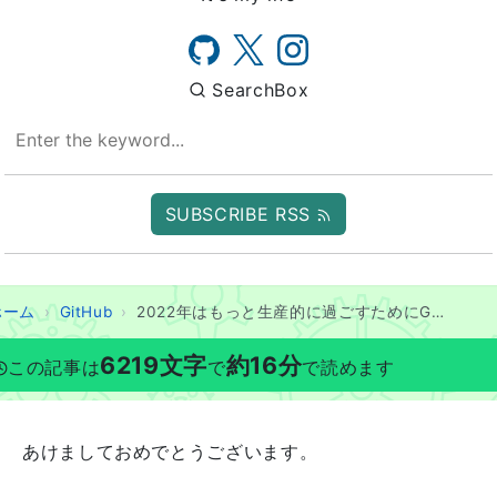
SearchBox
SUBSCRIBE RSS
ホーム
GitHub
2022年はもっと生産的に過ごすためにGitHub Projectを使ったToDo管理やります!!!
6219
文字
約
16
分
この記事は
で
で読めます
あけましておめでとうございます。