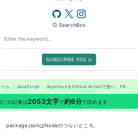
SearchBox
SUBSCRIBE RSS
ホーム
JavaScript
depcheckをGitHub Actionで使い、PRコメントに結果を出力させる
2053
文字
約
6
分
この記事は
で
で読めます
package.jsonはNodeのつらいところ。