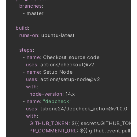
branches
:
-
build
:
runs-on
:
 ubuntu
-
steps
:
-
name
:
uses
:
-
name
:
uses
:
 actions/setup
-
with
:
node-version
:
-
name
:
"depcheck"
uses
:
with
:
GITHUB_TOKEN
:
 $
{
{
 secrets.GITHUB_TOKE
PR_COMMENT_URL
:
 $
{
{
 github.event.pull_