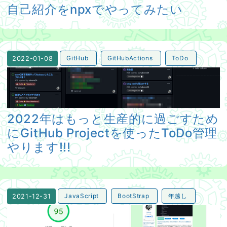
自己紹介をnpxでやってみたい
GitHub
GitHubActions
ToDo
2022-01-08
2022年はもっと生産的に過ごすためにGitHub Projectを
2022年はもっと生産的に過ごすため
にGitHub Projectを使ったToDo管理
やります!!!
JavaScript
BootStrap
年越し
2021-12-31
今年も最後だからBlogのBootstrap v3を何とかする