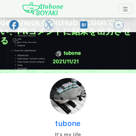
Japanese IT Developer's Blog tubone 
depcheckをGitHub Actionで使
トップ
い、PRコメントに結果を出力させ
る
tubone
2021/11/21
tubone
It's my life