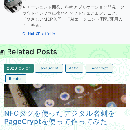
AIエージェント開発、Webアプリケーション開発、ク
ラウドインフラに携わるソフトウェアエンジニア。
「やさしいMCP入門」「AIエージェント開発/運用入
門」著者。
GitHub
X
Portfolio
Related Posts
JavaScript
Astro
Pagecrypt
2023-05-04
Render
NFCタグを使ったデジタル名刺をPageCryptを使って作
NFCタグを使ったデジタル名刺を
PageCryptを使って作ってみた