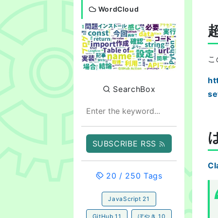
WordCloud
こ
ht
SearchBox
se
SUBSCRIBE RSS
Cl
20
/
250
Tags
JavaScript
21
GitHub
11
ぼやき
10