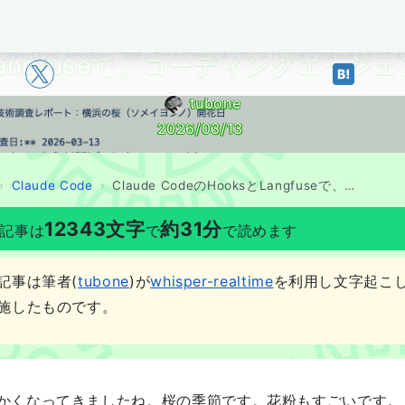
BOYAKI
ksとLangfuseで、コーディングエ
tubone
2026/03/13
Claude Code
Claude CodeのHooksとLangfuseで、コーディングエージェントの動きを丸裸にする
12343
文字
約
31
分
記事は
で
で読めます
記事は筆者(
tubone
)が
whisper-realtime
を利用し文字起こし
施したものです。
かくなってきましたね。桜の季節です。花粉もすごいです。