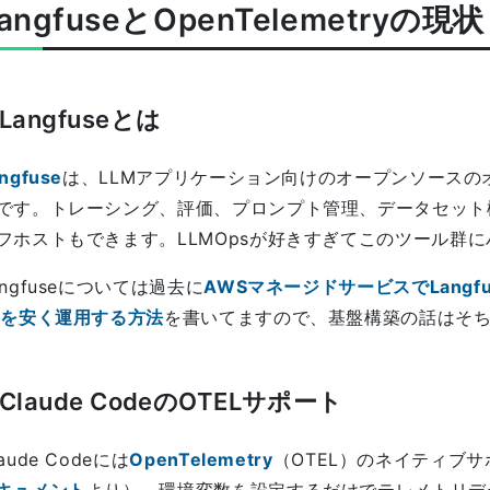
angfuseとOpenTelemetryの現状
Langfuseとは
ngfuse
は、LLMアプリケーション向けのオープンソースの
です。トレーシング、評価、プロンプト管理、データセット
フホストもできます。LLMOpsが好きすぎてこのツール群
angfuseについては過去に
AWSマネージドサービスでLangfu
3を安く運用する方法
を書いてますので、基盤構築の話はそ
Claude CodeのOTELサポート
laude Codeには
OpenTelemetry
（OTEL）のネイティブ