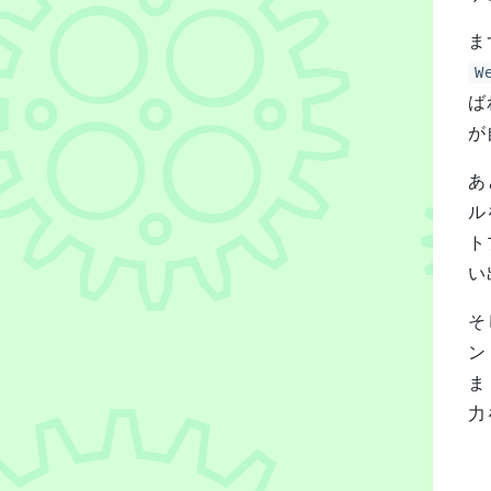
ま
W
ば
が
あ
ル
ト
い
そ
ン
ま
力