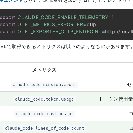
キュメント
より）。環境変数を設定するだけでテレメトリデ
export
CLAUDE_CODE_ENABLE_TELEMETRY
=
1
export
OTEL_METRICS_EXPORTER
=
export
OTEL_EXPORTER_OTLP_ENDPOINT
=
TELで取得できるメトリクスは以下のようなものがあります
メトリクス
セ
claude_code.session.count
トークン使用量（in
claude_code.token.usage
claude_code.cost.usage
claude_code.lines_of_code.count