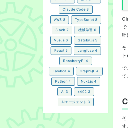
Claude Code
8
Cl
AWS
8
TypeScript
8
で
Slack
7
機械学習
6
呼
Vue.js
6
Gatsby.js
5
そ
React
5
Langfuse
4
ト
RaspberryPi
4
で
Lambda
4
GraphQL
4
て
Python
4
Nuxt.js
4
AI
3
x402
3
AIエージェント
3
そ
す