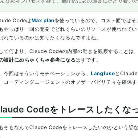
んな思考プロセスを経て、最終的にあの回答にたどり着い
aude Codeは
Max plan
を使っているので、コスト面ではそ
もやっぱり一回の開発でどれくらいのリソースが使われてい
ばれているのかは知りたくなるんですよね。
して何より、Claude Codeの内部の動きを観察することは
の設計にめちゃくちゃ参考になる
はずです。
、今回はそういうモチベーションから、
Langfuse
とClaud
、コーディングエージェントのオブザーバビリティを確保す
Claude Codeをトレースしたく
もそもなんでClaude Codeをトレースしたいのかという
。