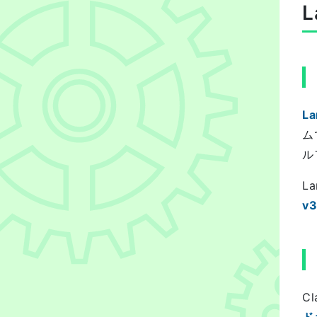
L
La
ム
ル
L
v
C