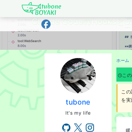
Japanese IT Developer's Blog tubone 
Claude CodeのHoo
ホーム
この
この
を実
tubone
It's my life
暖