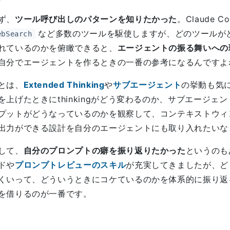
ず、
ツール呼び出しのパターンを知りたかった
。Claude C
など多数のツールを駆使しますが、どのツールが
ebSearch
れているのかを俯瞰できると、
エージェントの振る舞いへの
自分でエージェントを作るときの一番の参考になるんですよ
とは、
Extended Thinking
や
サブエージェント
の挙動も気
を上げたときにthinkingがどう変わるのか、サブエージ
プットがどうなっているのかを観察して、コンテキストウィ
出力ができる設計を自分のエージェントにも取り入れたいな
して、
自分のプロンプトの癖を振り返りたかった
というのも
ドや
プロンプトレビューのスキル
が充実してきましたが、ど
くいって、どういうときにコケているのかを体系的に振り返る
を借りるのが一番です。