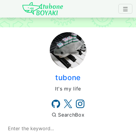
Japanese IT Developer's B
tubone
It's my life
SearchBox