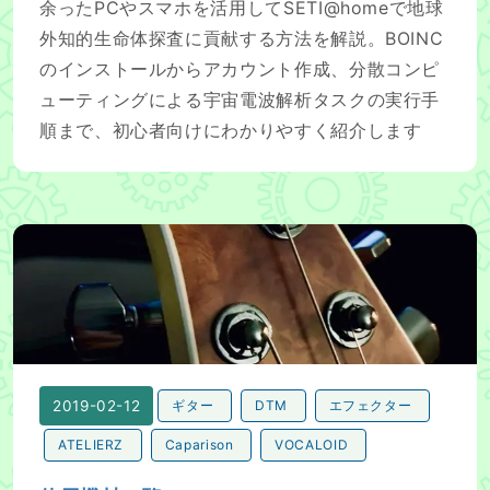
余ったPCやスマホを活用してSETI@homeで地球
外知的生命体探査に貢献する方法を解説。BOINC
のインストールからアカウント作成、分散コンピ
ューティングによる宇宙電波解析タスクの実行手
順まで、初心者向けにわかりやすく紹介します
使用機材一覧
2019-02-12
ギター
DTM
エフェクター
ATELIERZ
Caparison
VOCALOID