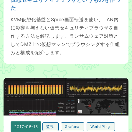
た
KVM仮想化基盤とSpice画面転送を使い、LAN内
に影響を与えない仮想セキュリティブラウザを自
作する方法を解説します。ランサムウェア対策と
してDMZ上の仮想マシンでブラウジングする仕組
みと構成を紹介します。
Grafana&World Ping を活用して簡単な死活監視をして
2017-06-15
監視
Grafana
World Ping