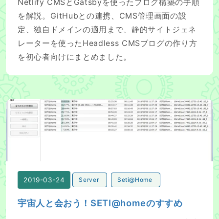
Netlify CMSとGatsbyを使ったブログ構築の手順
を解説。GitHubとの連携、CMS管理画面の設
定、独自ドメインの適用まで、静的サイトジェネ
レーターを使ったHeadless CMSブログの作り方
を初心者向けにまとめました。
宇宙人と会おう！SETI@homeのすすめ
2019-03-24
Server
Seti@Home
宇宙人と会おう！SETI@homeのすすめ