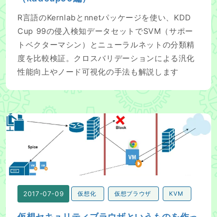
R言語のKernlabとnnetパッケージを使い、KDD
Cup 99の侵入検知データセットでSVM（サポー
トベクターマシン）とニューラルネットの分類精
度を比較検証。クロスバリデーションによる汎化
性能向上やノード可視化の手法も解説します
仮想セキュリティブラウザというものを作った
2017-07-09
仮想化
仮想ブラウザ
KVM
仮想セキュリティブラウザというものを作っ