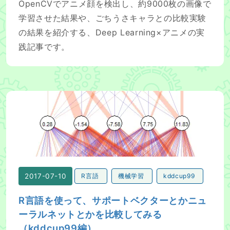
OpenCVでアニメ顔を検出し、約9000枚の画像で
学習させた結果や、ごちうさキャラとの比較実験
の結果を紹介する、Deep Learning×アニメの実
践記事です。
R言語を使って、サポートベクターとかニューラルネットとか
2017-07-10
R言語
機械学習
kddcup99
R言語を使って、サポートベクターとかニュ
ーラルネットとかを比較してみる
（kddcup99編）