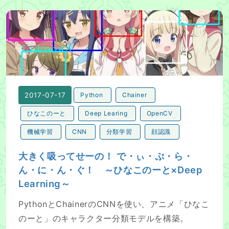
大きく吸ってせーの！ で・ぃ・ぷ・ら・ん・に・ん・ぐ！ ～ひ
2017-07-17
Python
Chainer
ひなこのーと
Deep Learing
OpenCV
機械学習
CNN
分類学習
顔認識
大きく吸ってせーの！ で・ぃ・ぷ・ら・
ん・に・ん・ぐ！ ～ひなこのーと×Deep
Learning～
PythonとChainerのCNNを使い、アニメ「ひなこ
のーと」のキャラクター分類モデルを構築。