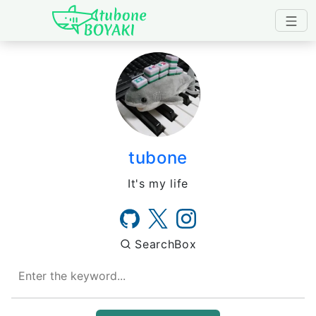
Japanese IT Developer's B
tubone
It's my life
SearchBox