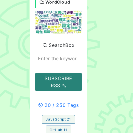
WordCloud
SearchBox
SUBSCRIBE
RSS
20
/
250
Tags
JavaScript
21
GitHub
11