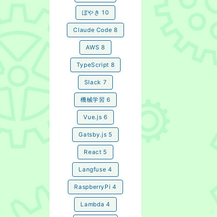
ぼやき
10
Claude Code
8
AWS
8
TypeScript
8
Slack
7
機械学習
6
Vue.js
6
Gatsby.js
5
React
5
Langfuse
4
RaspberryPi
4
Lambda
4