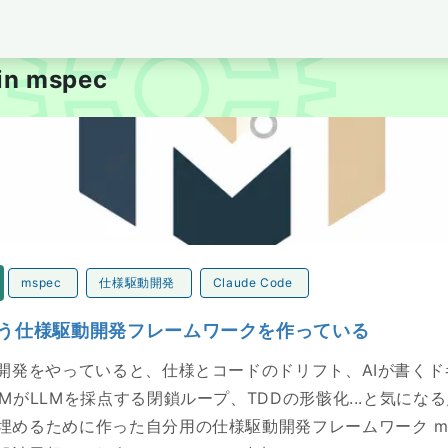
per's Blog tubone BOY
 in mspec
仕様駆動開発フレームワークを作っている
mspec
仕様駆動開発
Claude Code
という仕様駆動開発フレームワークを作っている
動開発をやっていると、仕様とコードのドリフト、AIが書く
MがLLMを採点する閉鎖ループ、TDDの形骸化...と気にな
埋めるために作った自分用の仕様駆動開発フレームワーク ms