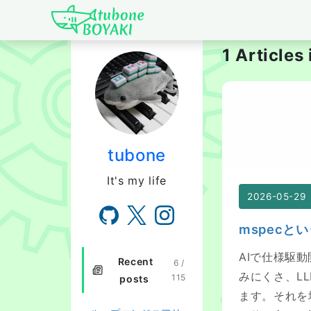
Japanese IT Develo
1 Articles
mspecという
tubone
It's my life
2026-05-29
mspec
AIで仕様駆
Recent
6 /
みにくさ、LL
115
posts
ます。それを