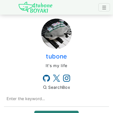
Japanese IT Developer's B
tubone
It's my life
SearchBox