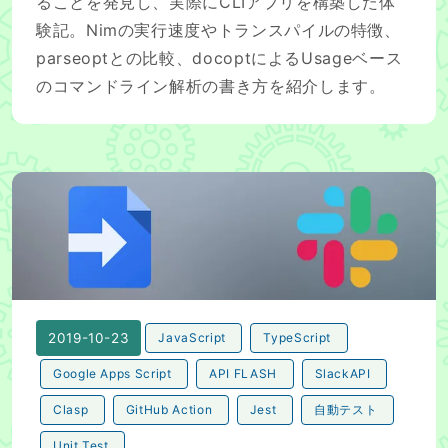
ることを発見し、実際にCLIアプリを構築した体
験記。Nimの実行速度やトランスパイルの特徴、
parseoptとの比較、docoptによるUsageベース
のコマンドライン解析の書き方を紹介します。
Google Apps Script(GAS)とAPI FLASHとSla
2019-10-23
JavaScript
TypeScript
Google Apps Script
API FLASH
SlackAPI
Clasp
GitHub Action
Jest
自動テスト
Unit Test