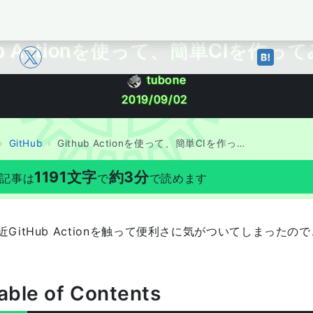
BOYAKI
ub Actionを使って、簡単CIを作っ
tubone
2019/09/02
GitHub
Github Actionを使って、簡単CIを作ってみる
1191
文字
約
3
分
記事は
で
で読めます
近GitHub Actionを触って便利さに気がついてしまったの
able of Contents