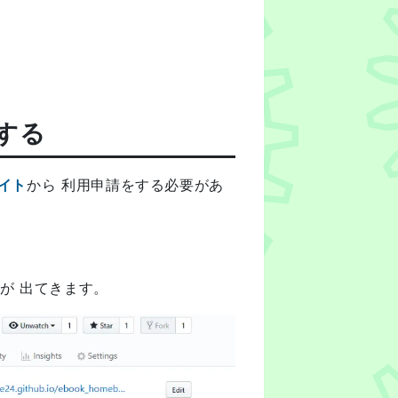
募する
イト
から 利用申請をする必要があ
ンが 出てきます。