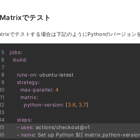
Matrixでテスト
atrixでテストする場合は下記のようにPythonのバージョ
jobs
:
build
:
runs-on
:
 ubuntu
-
strategy
:
max-parallel
:
4
matrix
:
python-version
:
[
3.6
,
3.7
]
steps
:
-
uses
:
-
name
:
 Set up Python $
{
{
 matrix.python
-
versio