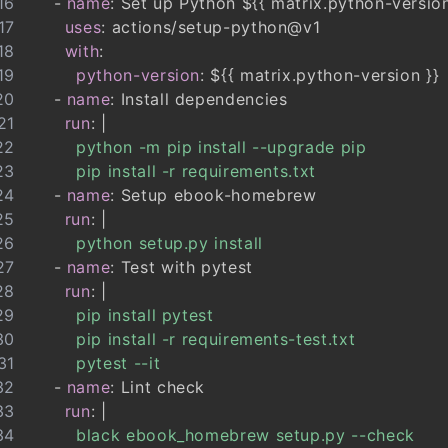
-
name
:
 Set up Python $
{
{
 matrix.python
-
versio
uses
:
 actions/setup
-
with
:
python-version
:
 $
{
{
 matrix.python
-
version 
}
}
-
name
:
run
:
|
        pip install -r requirements.txt
-
name
:
 Setup ebook
-
run
:
|
        python setup.py install
-
name
:
run
:
|
        pytest --it
-
name
:
run
:
|
        black ebook_homebrew setup.py --check