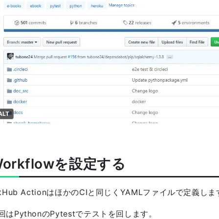
ALT
Workflowを設定する
itHub ActionはほかのCIと同じくYAMLファイルで定義し
回はPythonのPytestでテストを回します。