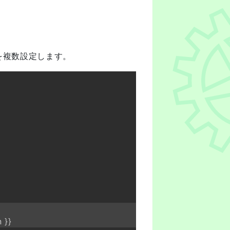
ンを複数設定します。
n 
}
}