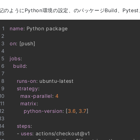
記のようにPython環境の設定、のパッケージBuild、Pyte
name
:
on
:
[
push
]
jobs
:
build
:
runs-on
:
 ubuntu
-
strategy
:
max-parallel
:
4
matrix
:
python-version
:
[
3.6
,
3.7
]
steps
:
-
uses
: