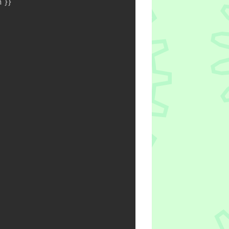
n 
}
}