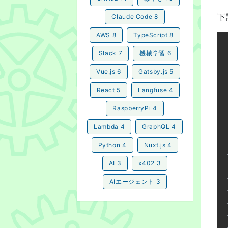
下
Claude Code
8
AWS
8
TypeScript
8
Slack
7
機械学習
6
Vue.js
6
Gatsby.js
5
React
5
Langfuse
4
RaspberryPi
4
Lambda
4
GraphQL
4
Python
4
Nuxt.js
4
AI
3
x402
3
AIエージェント
3