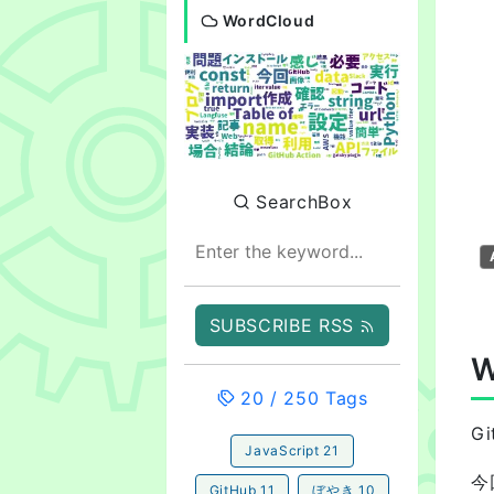
WordCloud
SearchBox
SUBSCRIBE RSS
20
/
250
Tags
G
JavaScript
21
今
GitHub
11
ぼやき
10