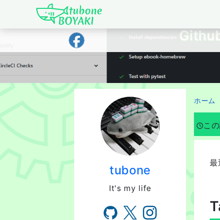
Japanese IT Developer's Blog tubone 
Gith
ホーム
この
最
tubone
It's my life
T