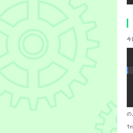
今
の
T