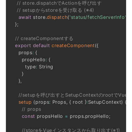
// store.dispatchでActionを呼び出す
// setupからstoreを受け取る (※4)
await
 store
.
dispatch
(
'status/fetchServerInfo'
)
;
}
;
// createComponentする
export
default
createComponent
(
{
    props
:
{
      propHello
:
{
        type
:
}
}
,
//setupを呼び出すとSetupContextのroo
setup
(
props
:
 Props
,
{
 root 
}
:
SetupContext
)
{
// props
const
 propsHello 
=
 props
.
propHello
;
//storeをVueインスタンスから取り出す(※1)