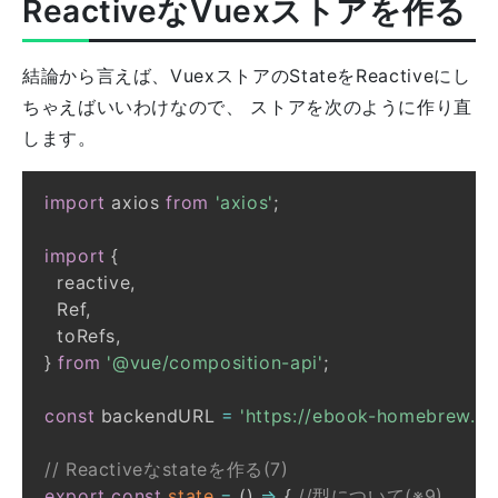
ReactiveなVuexストアを作る
結論から言えば、VuexストアのStateをReactiveにし
ちゃえばいいわけなので、 ストアを次のように作り直
します。
import
 axios 
from
'axios'
;
import
{
  reactive
,
  Ref
,
  toRefs
,
}
from
'@vue/composition-api'
;
const
 backendURL 
=
'https://ebook-homebrew.h
// Reactiveなstateを作る(7)
export
const
state
=
(
)
=>
{
//型について(※9)