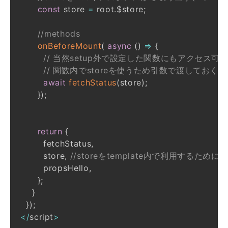
const
 store 
=
 root
.
$store
;
//methods
onBeforeMount
(
async
(
)
=>
{
// 当然setup外で設定した関数にもアクセス可能(
// 関数内でstoreを使うため引数で渡しておく(※
await
fetchStatus
(
store
)
;
}
)
;
return
{
        fetchStatus
,
        store
,
//storeをtemplate内で利用するためにret
        propsHello
,
}
;
}
}
)
;
<
/
script
>