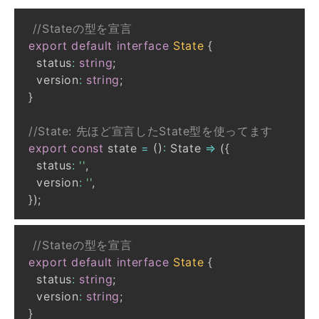
//Stateの型を宣言
export
default
interface
State
{
  status
:
string
;
  version
:
string
;
}
//State: 先ほど宣言したState型を使ってます
export
const
 state 
=
(
)
:
 State 
=>
(
{
  status
:
''
,
  version
:
''
,
}
)
;
//Stateの型を宣言
export
default
interface
State
{
  status
:
string
;
  version
:
string
;
}