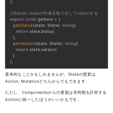
}
;
//Getter: stateの中身を取り出してreturnする
export
const
 getters 
=
{
getStatus
(
state
:
 State
)
:
string
{
return
 state
.
status
;
}
,
getVersion
(
state
:
 State
)
:
string
{
return
 state
.
version
;
}
}
;
基本的なことかもしれませんが、Stateの更新は
Action, Mutationどちらからでもできます。
ただし、Componentsからの更新は非同期を許容する
Actionに統一したほうがいいかもです。