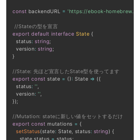
const
 backendURL 
=
'https://ebook-homebrew.h
//Stateの型を宣言
export
default
interface
State
{
  status
:
string
;
  version
:
string
;
}
//State: 先ほど宣言したState型を使ってます
export
const
 state 
=
(
)
:
 State 
=>
(
{
  status
:
''
,
  version
:
''
,
}
)
;
//Mutation: stateに新しい値をセットするだけ
export
const
 mutations 
=
{
setStatus
(
state
:
 State
,
 status
:
string
)
{
    state
.
status 
=
 status
;