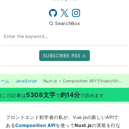
SearchBox
SUBSCRIBE RSS
ホーム
JavaScript
Nuxt.js + Composition APIでVuexのStateをReactiveに使う方法
5308
文字
約
14
分
この記事は
で
で読めます
フロントエンド初学者の私が、Vue.jsの新しいAPIで
ある
Composition API
を使って
Nuxt.js
の実装を行な