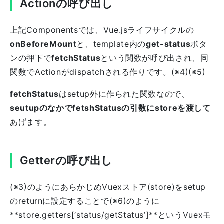
Actionの呼び出し
上記Componentsでは、Vue.jsライフサイクルの
onBeforeMount
と、template内の
get-status
ボタ
ンの押下で
fetchStatus
という関数が呼び出され、同
関数でActionがdispatchされる作りです。(※4)(※5)
fetchStatus
はsetup外に作られた関数なので、
seutupのなかでfetshStatusの引数にstoreを渡して
あげます。
Getterの呼び出し
(※3)のようにあらかじめVuexストア(store)をsetup
のreturnに設定することで(※6)のように
**store.getters[‘status/getStatus’]**というVuexモ