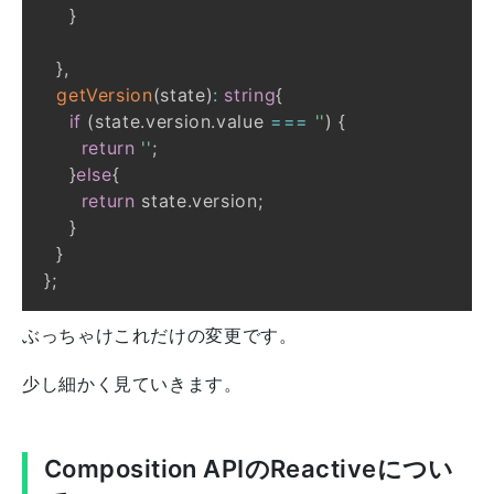
}
}
,
getVersion
(
state
)
:
string
{
if
(
state
.
version
.
value 
===
''
)
{
return
''
;
}
else
{
return
 state
.
version
;
}
}
}
;
ぶっちゃけこれだけの変更です。
少し細かく見ていきます。
Composition APIのReactiveについ