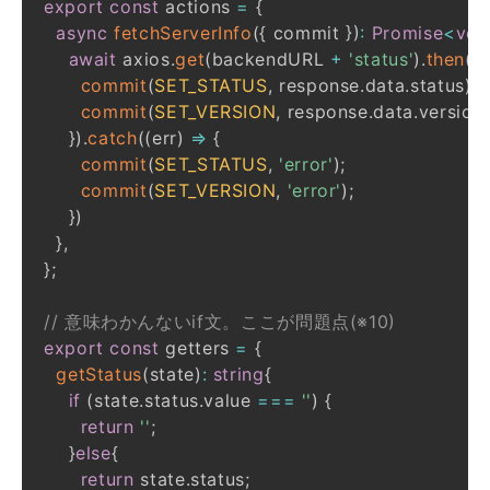
export
const
 actions 
=
{
async
fetchServerInfo
(
{
 commit 
}
)
:
Promise
<
voi
await
 axios
.
get
(
backendURL 
+
'status'
)
.
then
(
(
r
commit
(
SET_STATUS
,
 response
.
data
.
status
)
;
commit
(
SET_VERSION
,
 response
.
data
.
version
}
)
.
catch
(
(
err
)
=>
{
commit
(
SET_STATUS
,
'error'
)
;
commit
(
SET_VERSION
,
'error'
)
;
}
)
}
,
}
;
// 意味わかんないif文。ここが問題点(※10)
export
const
 getters 
=
{
getStatus
(
state
)
:
string
{
if
(
state
.
status
.
value 
===
''
)
{
return
''
;
}
else
{
return
 state
.
status
;