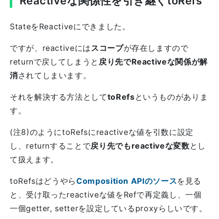
Reactiveな関係性を引き継ぐtoRefs
StateをReactiveにできました。
ですが、reactiveには
スコープ
が存在しますので
returnで戻してしまうと
戻り先でReactiveな関係が解
消
されてしまいます。
それを解決する方法として
toRefs
というものがありま
す。
(注8)のようにtoRefsにreactiveな値を引数に設定
し、returnすることで
戻り先でもreactiveな変数
とし
て扱えます。
toRefsはどうやら
Composition APIのソース
を見る
と、受け取ったreactiveな値をRefで再定義し、一個
一個getter, setterを設定しているproxyらしいです。