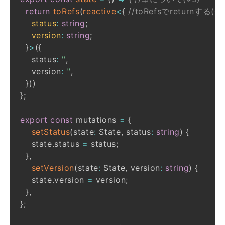
return
toRefs
(
reactive
<
{
//toRefsでreturnする(※8
    status
:
string
;
    version
:
string
;
}
>
(
{
    status
:
''
,
    version
:
''
,
}
)
)
}
;
export
const
 mutations 
=
{
setStatus
(
state
:
 State
,
 status
:
string
)
{
    state
.
status 
=
 status
;
}
,
setVersion
(
state
:
 State
,
 version
:
string
)
{
    state
.
version 
=
 version
;
}
,
}
;