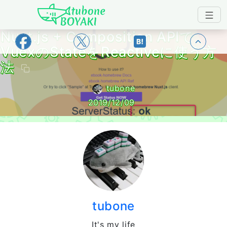
Japanese IT Developer's Blog tubone 
Nuxt.js + Composition APIで
トップ
VuexのStateをReactiveに使う方
法
tubone
2019/12/09
tubone
It's my life