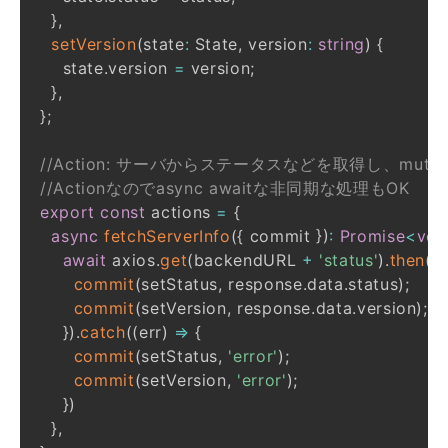
}
,
setVersion
(
state
:
 State
,
 version
:
string
)
{
    state
.
version 
=
 version
;
}
,
}
;
//Action: サーバからステータスなどを取得し、muta
//Actionなのでasync awaitな非同期な処理もOK
export
const
 actions 
=
{
async
fetchServerInfo
(
{
 commit 
}
)
:
Promise
<
voi
await
 axios
.
get
(
backendURL 
+
'status'
)
.
then
(
(
r
commit
(
setStatus
,
 response
.
data
.
status
)
;
commit
(
setVersion
,
 response
.
data
.
version
)
;
}
)
.
catch
(
(
err
)
=>
{
commit
(
setStatus
,
'error'
)
;
commit
(
setVersion
,
'error'
)
;
}
)
}
,