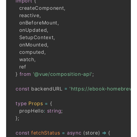
import
{
    createComponent
,
    reactive
,
    onBeforeMount
,
    onUpdated
,
    SetupContext
,
    onMounted
,
    computed
,
    watch
,
}
from
'@vue/composition-api'
;
const
 backendURL 
=
'https://ebook-homebrew.
type
Props
=
{
    propHello
:
string
;
}
;
const
fetchStatus
=
async
(
store
)
=>
{