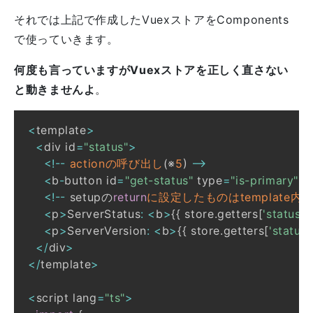
それでは上記で作成したVuexストアをComponents
で使っていきます。
何度も言っていますがVuexストアを正しく直さない
と動きませんよ
。
<
template
>
<
div id
=
"status"
>
<
!
--
actionの呼び出し
(
※
5
)
--
<
b
-
button id
=
"get-status"
 type
=
"is-primary"
<
!
--
 setupの
return
に設定したものはtemplate内
<
p
>
ServerStatus
:
<
b
>
{
{
 store
.
getters
[
'status/
<
p
>
ServerVersion
:
<
b
>
{
{
 store
.
getters
[
'status
<
/
div
>
<
/
template
>
<
script lang
=
"ts"
>