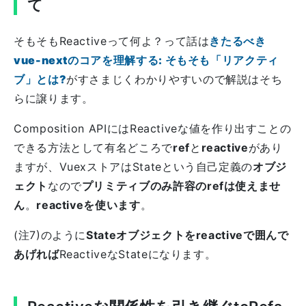
て
そもそもReactiveって何よ？って話は
きたるべき
vue-nextのコアを理解する: そもそも「リアクティ
ブ」とは?
がすさまじくわかりやすいので解説はそち
らに譲ります。
Composition APIにはReactiveな値を作り出すことの
できる方法として有名どころで
ref
と
reactive
があり
ますが、VuexストアはStateという自己定義の
オブジ
ェクト
なので
プリミティブのみ許容のrefは使えませ
ん
。
reactiveを使います
。
(注7)のように
Stateオブジェクトをreactiveで囲んで
あげれば
ReactiveなStateになります。