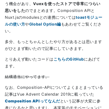
う機会があり、
Vuexを使ったストアで非常につらい
思いをした
のでまとめます。Composition APIと
Nuxt.jsのmodulesとの連携については
toastモジュー
ルの使い方
や
Global Option編
もあわせてご覧くださ
い。
多分、もっとちゃんとしたやり方があるとは思います
がひとまず動いたので記事にしていきます。
とりあえず動いたコードは
こちらのGitHub
にあげて
ます。
結構適当にやってます。
なお、Composition-APIについてよくまとまっている
記事はVue Advent Calendar 2019に載っていた
Composition APIってなんだ
という記事が大変に参
考になるかと思いますし、本実装のモチベーションに