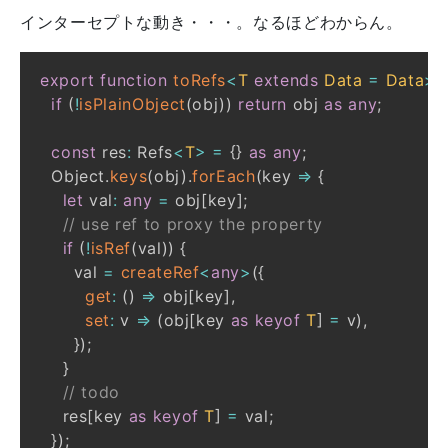
インターセプトな動き・・・。なるほどわからん。
export
function
toRefs
<
T
extends
 Data 
=
 Data
>
(
if
(
!
isPlainObject
(
obj
)
)
return
 obj 
as
any
;
const
 res
:
 Refs
<
T
>
=
{
}
as
any
;
  Object
.
keys
(
obj
)
.
forEach
(
key 
=>
{
let
 val
:
any
=
 obj
[
key
]
;
// use ref to proxy the property
if
(
!
isRef
(
val
)
)
{
      val 
=
createRef
<
any
>
(
{
get
:
(
)
=>
 obj
[
key
]
,
set
:
 v 
=>
(
obj
[
key 
as
keyof
T
]
=
 v
)
,
}
)
;
}
// todo
    res
[
key 
as
keyof
T
]
=
 val
;
}
)
;