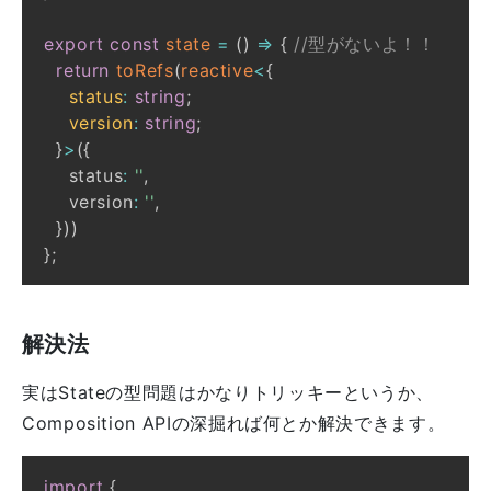
export
const
state
=
(
)
=>
{
//型がないよ！！
return
toRefs
(
reactive
<
{
    status
:
string
;
    version
:
string
;
}
>
(
{
    status
:
''
,
    version
:
''
,
}
)
)
}
;
解決法
実はStateの型問題はかなりトリッキーというか、
Composition APIの深掘れば何とか解決できます。
import
{