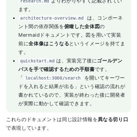
よりわかりやすく記載されてい
research.md
ます。
は、コンポーネ
architecture-overview.md
ント間の依存関係を
俯瞰した全体図
の
Mermaidドキュメントです。図を用いて実装
前に
全体像はこうなる
というイメージを持てま
す。
は、実装完了後に
ゴールデン
quickstart.md
パスを手で確認するための手順書
です。
「
を開いてキーワー
localhost:3000/search
ドを入れると結果が出る」という確認の流れが
書かれているので、実装が終わった後に開発者
が実際に動かして確認できます。
これらのドキュメントは同じ設計情報を
異なる切り口
で表現しています。