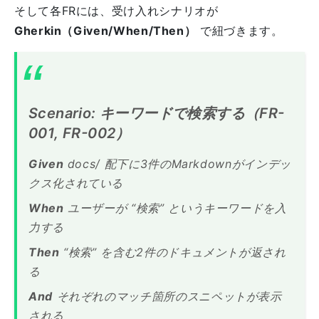
そして各FRには、受け入れシナリオが
Gherkin（Given/When/Then）
で紐づきます。
Scenario: キーワードで検索する（FR-
001, FR-002）
Given
docs/ 配下に3件のMarkdownがインデッ
クス化されている
When
ユーザーが “検索” というキーワードを入
力する
Then
“検索” を含む2件のドキュメントが返され
る
And
それぞれのマッチ箇所のスニペットが表示
される