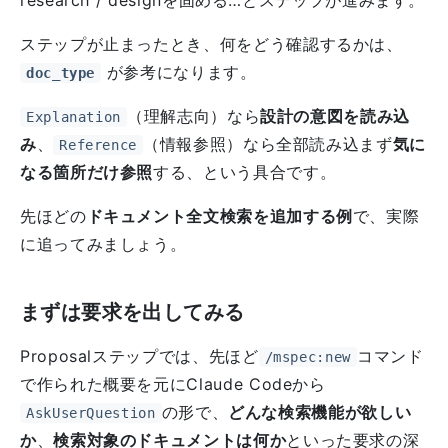
research / designを固める…とステップが進みます。
ステップが止まったとき、何をどう確認するかは、
が参考になります。
doc_type
（理解志向）なら
設計の意図を読み込
Explanation
み
、
（情報参照）なら全部読み込まず
気に
Reference
なる箇所だけ参照
する、という具合です。
先ほどの
ドキュメント全文検索を追加する例
で、実際
に追ってみましょう。
まずは要求を出してみる
Proposalステップでは、先ほど
コマンド
/mspec:new
で作られた概要を元にClaude Codeから
の形で、
どんな検索機能が欲しい
AskUserQuestion
か
、
検索対象のドキュメントは何か
といった要求の深