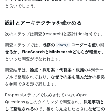
と良いでしょう。
設計とアーキテクチャを確かめる
次のステップは調査(research)と設計(design)です。
調査ステップでは、
既存の
ローダーを使い回
docs/
せるか
、
FlexSearchとMinisearchどちらが軽量か
、
といった調査が行なわれます。
調査結果は、
論点・採用案・代替案・根拠
の4列テー
ブルで整理されており、
なぜその案を選んだか
の根拠
を参照できる形で残します。
Proposalステップで決めきれていないOpen
Questionsもこのタイミングで調査され、
決定事項と
して整理される
ので、後から見返したときに
なぜこの