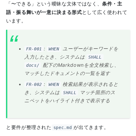
「〜できる」という曖昧な文体ではなく、
条件・主
語・振る舞いが一意に決まる形式
として広く使われて
います。
:
ユーザーがキーワードを
FR-001
WHEN
入力したとき、システムは
SHALL
配下のMarkdownを全文検索し、
docs/
マッチしたドキュメントの一覧を返す
:
検索結果が表示されると
FR-002
WHEN
き、システムは
マッチ箇所のス
SHALL
ニペットをハイライト付きで表示する
と要件が整理された
が出てきます。
spec.md