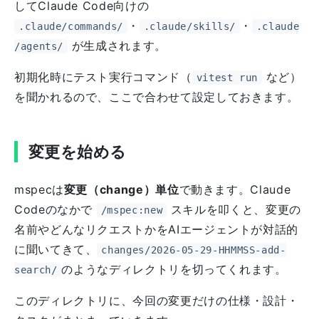
してClaude Code向けの
・
・
.claude/commands/
.claude/skills/
.claude
が生成されます。
/agents/
初期化時にテスト実行コマンド（
など）
vitest run
を聞かれるので、ここで合わせて設定しておきます。
変更を始める
mspecは
変更（change）単位
で動きます。Claude
Codeのなかで
スキルを叩くと、変更の
/mspec:new
名前やどんなリクエストかをAIエージェントが対話的
に聞いてきて、
changes/2026-05-29-HHMMSS-add-
のようなディレクトリを切ってくれます。
search/
このディレクトリに、今回の変更だけの仕様・設計・