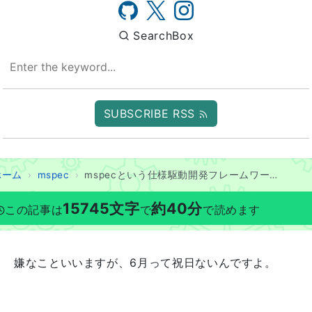
SearchBox
SUBSCRIBE RSS
ホーム
mspec
mspecという仕様駆動開発フレームワークを作っている
15745
文字
約
40
分
この記事は
で
で読めます
嫌なこといいますが、6月って祝日ないんですよ。