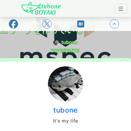
Japanese IT Developer's Blog tubone 
mspecという仕様駆動開発フレー
トップ
ムワークを作っている
tubone
2026/05/29
tubone
It's my life