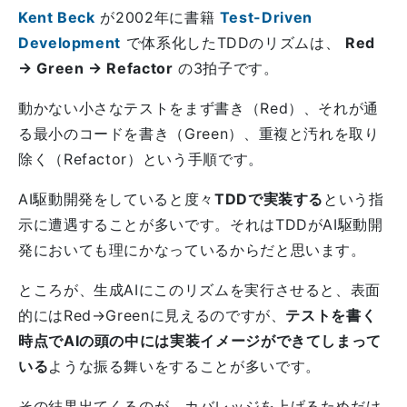
Kent Beck
が2002年に書籍
Test-Driven
Development
で体系化したTDDのリズムは、
Red
→ Green → Refactor
の3拍子です。
動かない小さなテストをまず書き（Red）、それが通
る最小のコードを書き（Green）、重複と汚れを取り
除く（Refactor）という手順です。
AI駆動開発をしていると度々
TDDで実装する
という指
示に遭遇することが多いです。それはTDDがAI駆動開
発においても理にかなっているからだと思います。
ところが、生成AIにこのリズムを実行させると、表面
的にはRed→Greenに見えるのですが、
テストを書く
時点でAIの頭の中には実装イメージができてしまって
いる
ような振る舞いをすることが多いです。
その結果出てくるのが、カバレッジを上げるためだけ