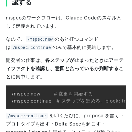
認する
mspecのワークフローは、Claude Codeの
スキル
と
して定義されています。
なので、
のあと打つコマンド
/mspec:new
は
のみで基本的に完結します。
/mspec:continue
開発者の仕事は、
各ステップが止まったときにアーテ
ィファクトを確認し、意図と合っているか判断するこ
と
に集中します。
/mspec:new        
# 変更を開始する
/mspec:continue   
# ステップを進める。block: t
を叩くたびに、proposalを書く・
/mspec:continue
プロトタイプを出す・Delta Specを起こす・